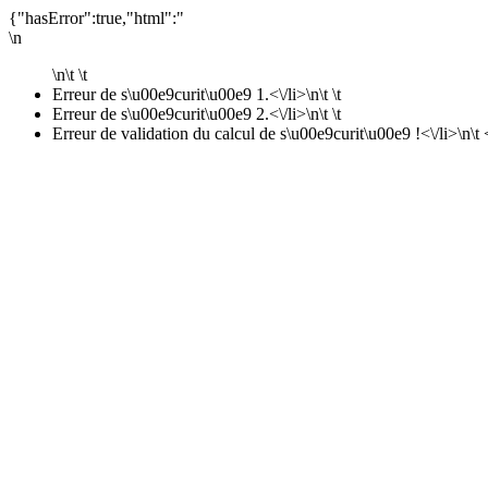
{"hasError":true,"html":"
\n
\n\t \t
Erreur de s\u00e9curit\u00e9 1.<\/li>\n\t \t
Erreur de s\u00e9curit\u00e9 2.<\/li>\n\t \t
Erreur de validation du calcul de s\u00e9curit\u00e9 !<\/li>\n\t