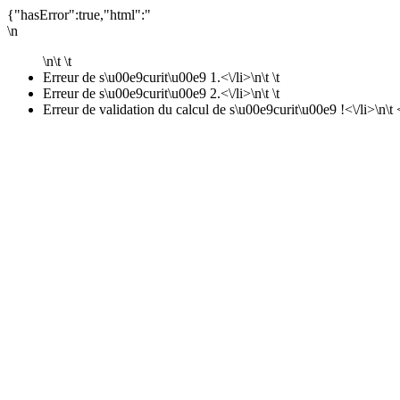
{"hasError":true,"html":"
\n
\n\t \t
Erreur de s\u00e9curit\u00e9 1.<\/li>\n\t \t
Erreur de s\u00e9curit\u00e9 2.<\/li>\n\t \t
Erreur de validation du calcul de s\u00e9curit\u00e9 !<\/li>\n\t