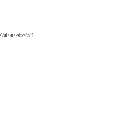
 <\/ul>\n<\/div>\n"}