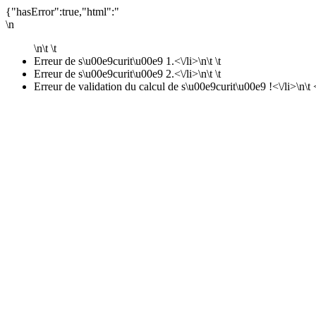
{"hasError":true,"html":"
\n
\n\t \t
Erreur de s\u00e9curit\u00e9 1.<\/li>\n\t \t
Erreur de s\u00e9curit\u00e9 2.<\/li>\n\t \t
Erreur de validation du calcul de s\u00e9curit\u00e9 !<\/li>\n\t