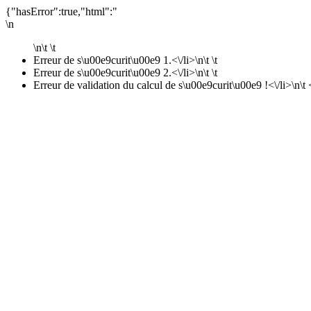
{"hasError":true,"html":"
\n
\n\t \t
Erreur de s\u00e9curit\u00e9 1.<\/li>\n\t \t
Erreur de s\u00e9curit\u00e9 2.<\/li>\n\t \t
Erreur de validation du calcul de s\u00e9curit\u00e9 !<\/li>\n\t