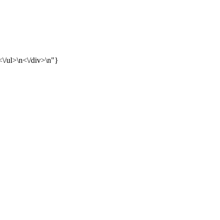
 <\/ul>\n<\/div>\n"}