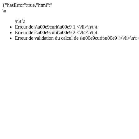
{"hasError":true,"html":"
\n
\n\t \t
Erreur de s\u00e9curit\u00e9 1.<\/li>\n\t \t
Erreur de s\u00e9curit\u00e9 2.<\/li>\n\t \t
Erreur de validation du calcul de s\u00e9curit\u00e9 !<\/li>\n\t