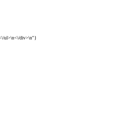
 <\/ul>\n<\/div>\n"}