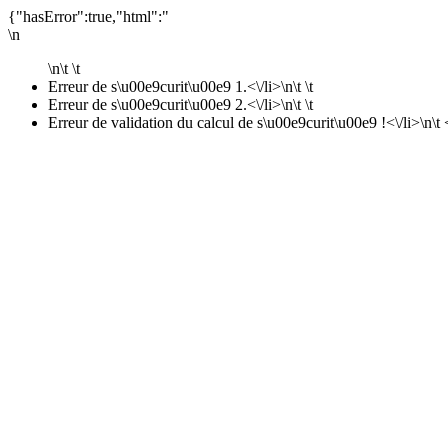
{"hasError":true,"html":"
\n
\n\t \t
Erreur de s\u00e9curit\u00e9 1.<\/li>\n\t \t
Erreur de s\u00e9curit\u00e9 2.<\/li>\n\t \t
Erreur de validation du calcul de s\u00e9curit\u00e9 !<\/li>\n\t