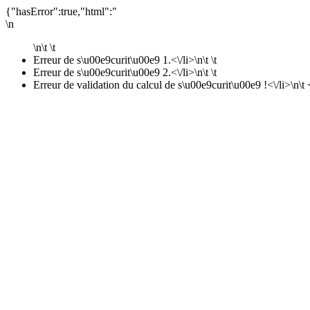
{"hasError":true,"html":"
\n
\n\t \t
Erreur de s\u00e9curit\u00e9 1.<\/li>\n\t \t
Erreur de s\u00e9curit\u00e9 2.<\/li>\n\t \t
Erreur de validation du calcul de s\u00e9curit\u00e9 !<\/li>\n\t