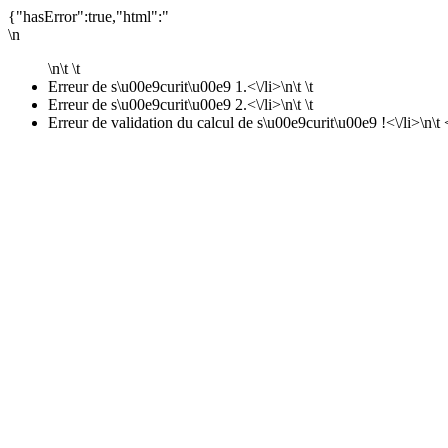
{"hasError":true,"html":"
\n
\n\t \t
Erreur de s\u00e9curit\u00e9 1.<\/li>\n\t \t
Erreur de s\u00e9curit\u00e9 2.<\/li>\n\t \t
Erreur de validation du calcul de s\u00e9curit\u00e9 !<\/li>\n\t