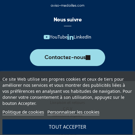
aux couleurs de Chypre. Ces supports permettent d’assurer une
aviso-medailles.com
représentation officielle lors des événements institutionnels,
manifestations culturelles, rencontres internationales et actions
Nous suivre
de communication.
Vous trouverez notamment :
YouTube
LinkedIn
Drapeaux de Chypre pour les cérémonies et événements officiels
Pavillons pour mât destinés à l’affichage extérieur permanent ou
Contactez-nous
temporaire
Oriflammes de Chypre pour la communication événementielle
Ce site Web utilise ses propres cookies et ceux de tiers pour
Drapeaux de table adaptés aux bureaux, salles de réunion et
améliorer nos services et vous montrer des publicités liées à
vos préférences en analysant vos habitudes de navigation. Pour
espaces protocolaires
Lexique
donner votre consentement à son utilisation, appuyez sur le
Livraison et retours
Guirlandes décoratives pour les manifestations culturelles et
bouton Accepter.
C.G.V
sportives
Politique de cookies
Personnaliser les cookies
Mentions légales
Les drapeaux chypriotes sont utilisés lors des événements
Politique de protection des données
TOUT ACCEPTER
diplomatiques, des manifestations sportives internationales, des
Paiement sécurisé
échanges institutionnels et des célébrations culturelles.
La société