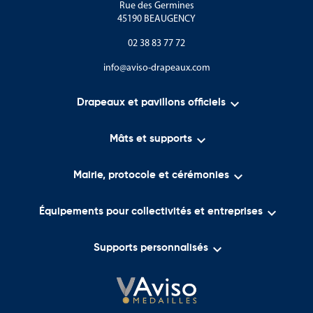
Les forêts de pins et de cèdres
Rue des Germines
45190 BEAUGENCY
Les réserves naturelles côtières
02 38 83 77 72
Le pays est reconnu pour ses savoir-faire et son dynamisme :
info@aviso-drapeaux.com
Le tourisme

Drapeaux et pavillons officiels
Les services financiers
Le commerce maritime

Mâts et supports
Les nouvelles technologies

Mairie, protocole et cérémonies
L’agriculture méditerranéenne

Équipements pour collectivités et entreprises
Les symboles de Chypre représentent aujourd’hui un pays qui
associe patrimoine, culture, modernité et ouverture
internationale.

Supports personnalisés
Drapeaux, pavillons et oriflammes de Chypre
Cette catégorie rassemble une sélection complète de produits