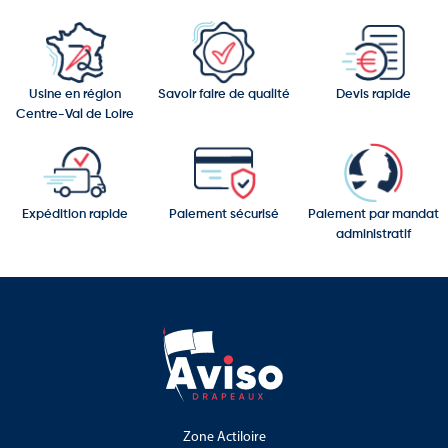
les plus remarquables de la Méditerranée.
Parmi les sites remarquables du pays figurent :
Le parc archéologique de Paphos
Usine en région
Savoir faire de qualité
Devis rapide
Centre-Val de Loire
Les tombeaux des Rois
Le monastère de Kykkos
La vieille ville de Nicosie
Expédition rapide
Paiement sécurisé
Paiement par mandat
Le rocher d’Aphrodite
administratif
Le patrimoine naturel de Chypre constitue également un atout
majeur :
Les montagnes du Troodos
Les plages de la Méditerranée
La péninsule d’Akamas
Zone Actiloire