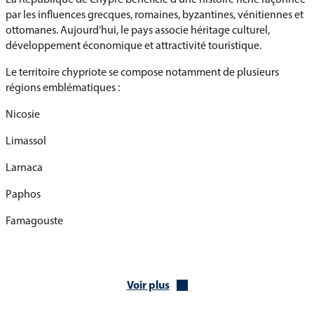
par les influences grecques, romaines, byzantines, vénitiennes et
ottomanes. Aujourd’hui, le pays associe héritage culturel,
développement économique et attractivité touristique.
Le territoire chypriote se compose notamment de plusieurs
régions emblématiques :
Nicosie
Limassol
Larnaca
Paphos
Famagouste
Les montagnes du Troodos
L’histoire de Chypre remonte à plusieurs millénaires. L’île est
Voir plus
notamment associée à la déesse Aphrodite dans la mythologie
grecque et possède de nombreux vestiges archéologiques parmi