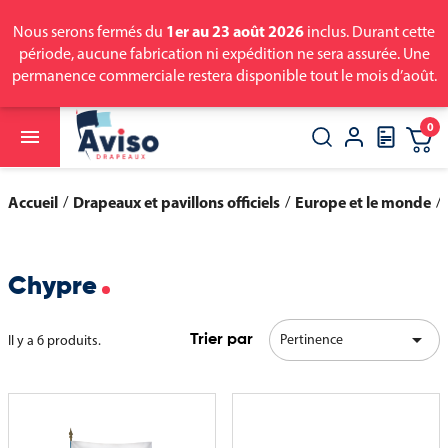
1er au 23 août 2026
Nous serons fermés du
inclus. Durant cette
période, aucune fabrication ni expédition ne sera assurée. Une
permanence commerciale restera disponible tout le mois d’août.
0

close
search
Accueil
Drapeaux et pavillons officiels
Europe et le monde
Chypre

Pertinence
Il y a 6 produits.
Trier par