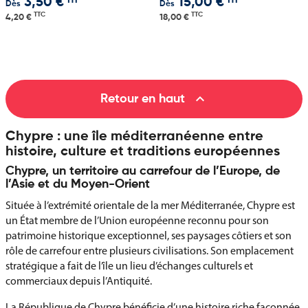
HT
HT
3,50 €
15,00 €
Dès
Dès
TTC
TTC
4,20 €
18,00 €

Retour en haut
Chypre : une île méditerranéenne entre
histoire, culture et traditions européennes
Chypre, un territoire au carrefour de l’Europe, de
l’Asie et du Moyen-Orient
Située à l’extrémité orientale de la mer Méditerranée, Chypre est
un État membre de l’Union européenne reconnu pour son
patrimoine historique exceptionnel, ses paysages côtiers et son
rôle de carrefour entre plusieurs civilisations. Son emplacement
stratégique a fait de l’île un lieu d’échanges culturels et
commerciaux depuis l’Antiquité.
La République de Chypre bénéficie d’une histoire riche façonnée