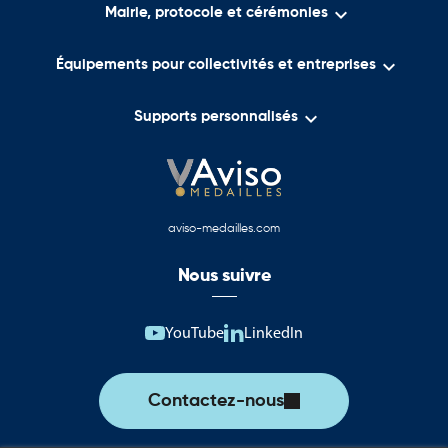

Mairie, protocole et cérémonies
Des inaugurations

Équipements pour collectivités et entreprises
Des cérémonies municipales
Des signatures officielles

Supports personnalisés
Des conférences
Des salons institutionnels
Des remises de distinctions
aviso-medailles.com
Des événements associatifs
Nous suivre
Des manifestations protocolaires
YouTube
LinkedIn
Elles permettent de valoriser les tables d'accueil, de réception ou
de présentation tout en apportant une finition professionnelle à
l'ensemble de l'événement.
Contactez-nous
Leur présence contribue à renforcer le caractère officiel des
manifestations organisées.