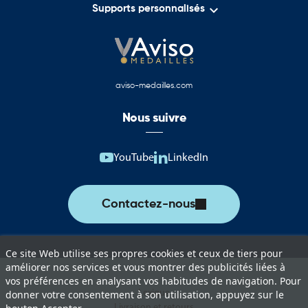

Supports personnalisés
spécialement conçus pour la restauration, les commerces et les
marchés de Noël. Ces produits permettent de communiquer
efficacement tout en bénéficiant de supports professionnels
adaptés à chaque activité.
Grâce à son expertise dans l'impression grand format et la
aviso-medailles.com
communication visuelle, Aviso Drapeaux accompagne ses clients
dans la mise en valeur de leurs événements et de leurs activités.
Nous suivre
YouTube
LinkedIn
Contactez-nous
Ce site Web utilise ses propres cookies et ceux de tiers pour
améliorer nos services et vous montrer des publicités liées à
vos préférences en analysant vos habitudes de navigation. Pour
Lexique
donner votre consentement à son utilisation, appuyez sur le
Livraison et retours