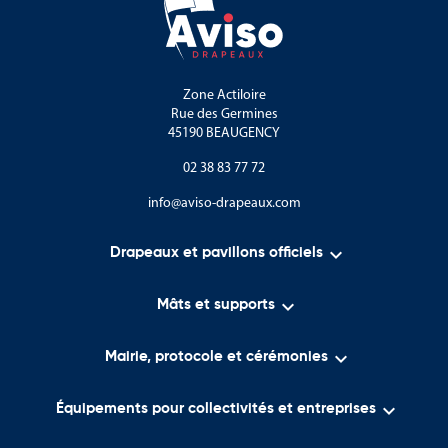
Les marchés de Noël
Les commerces de proximité
Les restaurants et métiers de bouche
Zone Actiloire
Rue des Germines
Les événements associatifs et municipaux
45190 BEAUGENCY
Ils permettent d'améliorer la visibilité des activités et d'attirer
02 38 83 77 72
l'attention du public grâce à des messages simples et efficaces.
info@aviso-drapeaux.com
Leur mise en place rapide en fait une solution pratique pour les
événements ponctuels comme pour les installations saisonnières.

Drapeaux et pavillons officiels
L'offre Aviso Drapeaux pour les supports

Mâts et supports
thématiques
Aviso Drapeaux propose une gamme de supports de

Mairie, protocole et cérémonies
communication thématiques destinée aux collectivités,
commerçants, restaurateurs et organisateurs d'événements.

Équipements pour collectivités et entreprises
La catégorie rassemble des voiles publicitaires, banderoles,
kakémonos et bannières de potence ainsi que des visuels