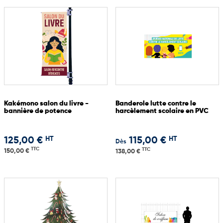
Kakémono salon du livre -
Banderole lutte contre le
bannière de potence
harcèlement scolaire en PVC
HT
HT
125,00 €
115,00 €
Dès
TTC
TTC
150,00 €
138,00 €