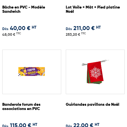
Bâche en PVC - Modèle
Lot Voile + Mât + Pied platine
Sandwich
Noël
HT
HT
40,00 €
211,00 €
Dès
Dès
TTC
TTC
48,00 €
253,20 €
Banderole forum des
Guirlandes pavillons de Noël
associations en PVC
HT
HT
115,00 €
22,00 €
Dès
Dès