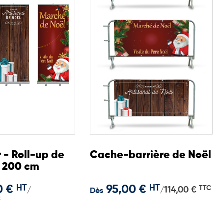
 - Roll-up de
Cache-barrière de Noël
x 200 cm
0 €
HT
95,00 €
HT
TTC
114,00 €
/
/
Dès
C