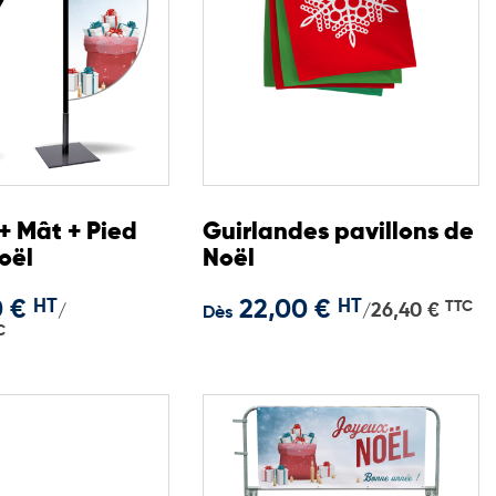
 + Mât + Pied
Guirlandes pavillons de
oël
Noël
0 €
HT
22,00 €
HT
TTC
26,40 €
/
/
Dès
C