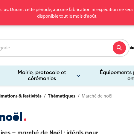
clus. Durant cette période, aucune fabrication ni expédition ne se
disponible tout le mois d’août.
search
du
Mairie, protocole et
Équipements p
cérémonies
en
mations & festivités
Thématiques
Marché de noël
noël
es – marché de Noël : idéals pour