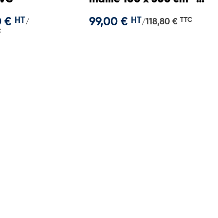
Joyeuses Fêtes
0 €
HT
99,00 €
HT
TTC
118,80 €
/
/
C