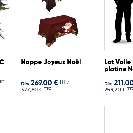
VC
Nappe Joyeux Noël
Lot Voile
platine N
269,00 €
HT
211,0
TC
/
Dès
Dès
TTC
TT
322,80 €
253,20 €