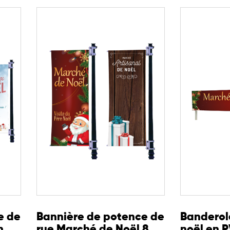
e de
Bannière de potence de
Banderol
m
rue Marché de Noël 80 x
noël en 