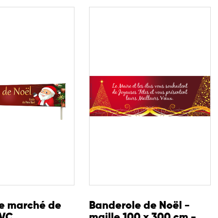
e marché de
Banderole de Noël -
PVC
maille 100 x 300 cm -