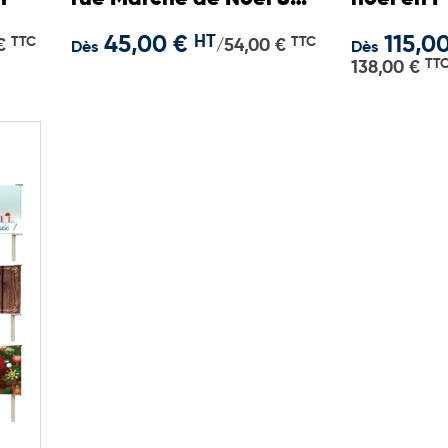
200 cm
45,00 €
HT
115,0
TTC
TTC
€
54,00 €
/
Dès
Dès
TT
138,00 €