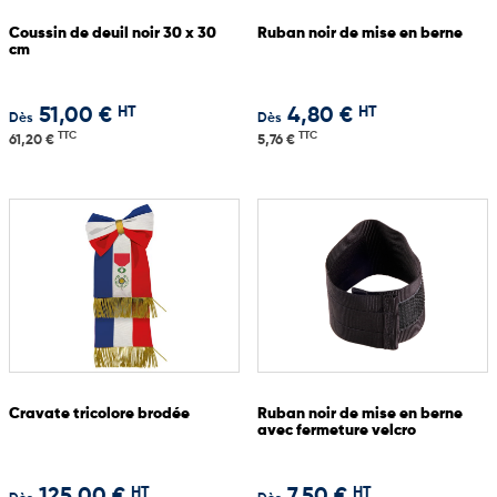
Coussin de deuil noir 30 x 30
Ruban noir de mise en berne
cm
HT
HT
51,00 €
4,80 €
Dès
Dès
TTC
TTC
61,20 €
5,76 €
Cravate tricolore brodée
Ruban noir de mise en berne
avec fermeture velcro
HT
HT