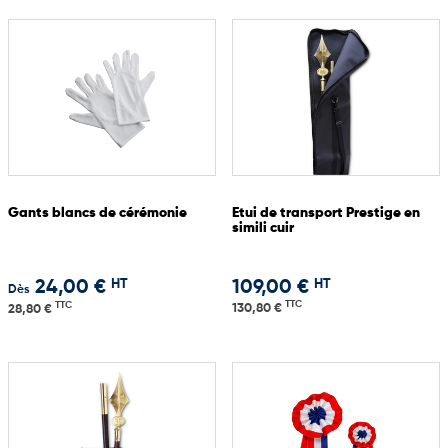
Gants blancs de cérémonie
Etui de transport Prestige en
simili cuir
HT
HT
24,00 €
109,00 €
Dès
TTC
TTC
130,80 €
28,80 €