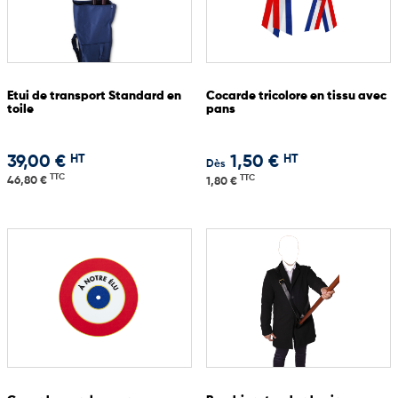
Etui de transport Standard en
Cocarde tricolore en tissu avec
toile
pans
HT
HT
39,00 €
1,50 €
Dès
TTC
TTC
46,80 €
1,80 €