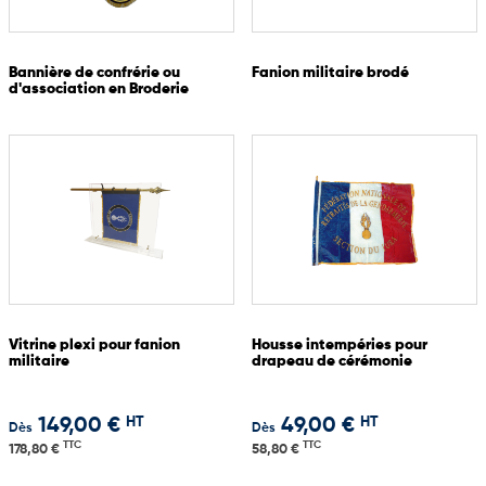
Bannière de confrérie ou
Fanion militaire brodé
d'association en Broderie
Vitrine plexi pour fanion
Housse intempéries pour
militaire
drapeau de cérémonie
HT
HT
149,00 €
49,00 €
Dès
Dès
TTC
TTC
178,80 €
58,80 €