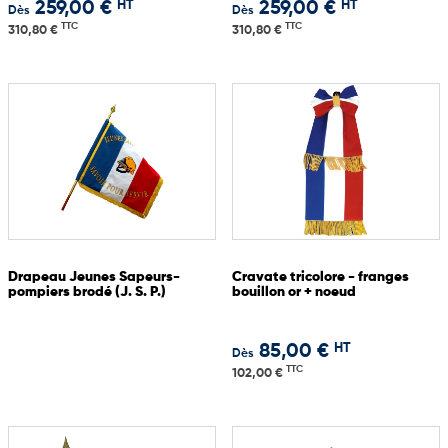
HT
HT
259,00 €
259,00 €
Dès
Dès
TTC
TTC
310,80 €
310,80 €
Drapeau Jeunes Sapeurs-
Cravate tricolore - franges
pompiers brodé (J. S. P.)
bouillon or + noeud
HT
85,00 €
Dès
TTC
102,00 €