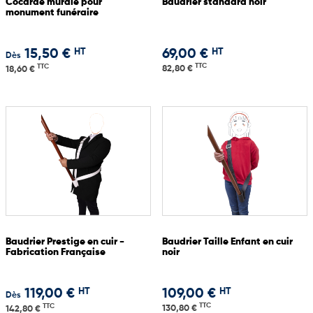
Cocarde murale pour
Baudrier standard noir
monument funéraire
HT
HT
15,50 €
69,00 €
Dès
TTC
TTC
82,80 €
18,60 €
Baudrier Prestige en cuir -
Baudrier Taille Enfant en cuir
Fabrication Française
noir
HT
HT
119,00 €
109,00 €
Dès
TTC
TTC
130,80 €
142,80 €