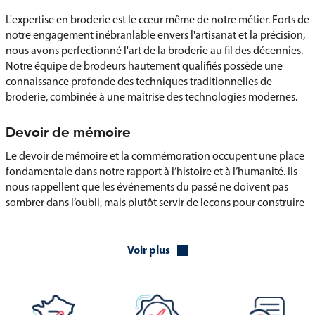
L'expertise en broderie est le cœur même de notre métier. Forts de
notre engagement inébranlable envers l'artisanat et la précision,
nous avons perfectionné l'art de la broderie au fil des décennies.
Notre équipe de brodeurs hautement qualifiés possède une
connaissance profonde des techniques traditionnelles de
broderie, combinée à une maîtrise des technologies modernes.
Devoir de mémoire
Le devoir de mémoire et la commémoration occupent une place
fondamentale dans notre rapport à l’histoire et à l’humanité. Ils
nous rappellent que les événements du passé ne doivent pas
sombrer dans l’oubli, mais plutôt servir de leçons pour construire
un meilleur avenir. En commémorant les moments marquants de
notre histoire, qu’ils soient douloureux ou glorieux, nous
renforçons notre compréhension collective de ce qui nous unit
Voir plus
en tant que société et favorisons une meilleure conscience de
notre identité commune. Cette démarche permet aussi
d’instaurer un lien fort entre les générations, en faisant de
l’histoire un élément vivant et partagé.