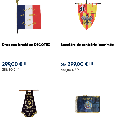
Drapeau brodé en DECOTEX
Bannière de confrérie imprimée
HT
HT
299,00 €
299,00 €
Dès
TTC
TTC
358,80 €
358,80 €