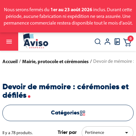
1er au 23 août 2026
Nous serons fermés du
inclus. Durant cette
période, aucune fabrication ni expédition ne sera assurée. Une
permanence commerciale restera disponible tout le mois d’août.
0

close
search
Accueil
Mairie, protocole et cérémonies
Devoir de mémoire : 
Devoir de mémoire : cérémonies et
défilés
Catégories

Pertinence
Il y a 78 produits.
Trier par