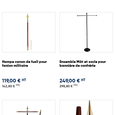
Hampe canon de fusil pour
Ensemble Mât et socle pour
fanion militaire
bannière de confrérie
HT
HT
119,00 €
249,00 €
TTC
TTC
142,80 €
298,80 €