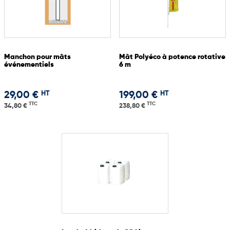
Manchon pour mâts
Mât Polyéco à potence rotative
événementiels
6 m
HT
HT
29,00 €
199,00 €
TTC
TTC
34,80 €
238,80 €