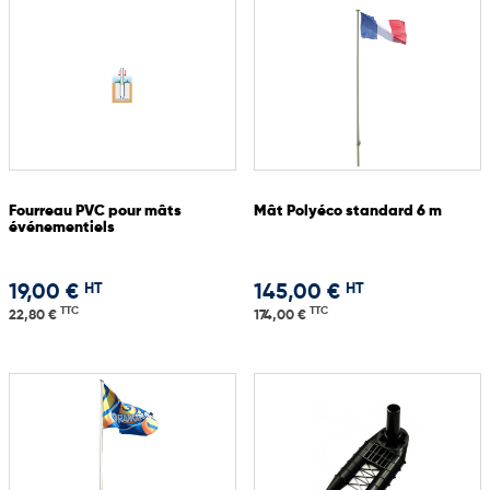
Fourreau PVC pour mâts
Mât Polyéco standard 6 m
événementiels
HT
HT
19,00 €
145,00 €
TTC
TTC
22,80 €
174,00 €