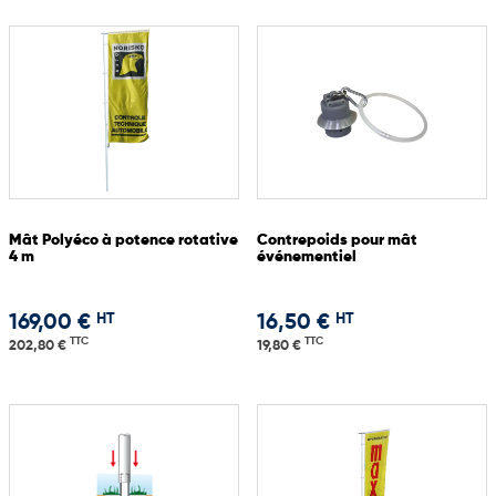
Mât Polyéco à potence rotative
Contrepoids pour mât
4 m
événementiel
HT
HT
169,00 €
16,50 €
TTC
TTC
202,80 €
19,80 €