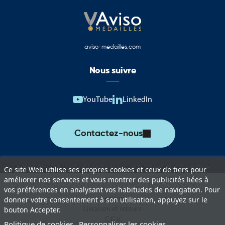
Résistance aux conditions extérieures.
Valorisation de l'image de marque.
La catégorie peut comprendre différentes solutions adaptées aux
aviso-medailles.com
besoins des professionnels :
Nous suivre
Mâts pour drapeaux publicitaires.
Mâts pour pavillons institutionnels.
YouTube
LinkedIn
Mâts pour oriflammes.
Mâts télescopiques événementiels.
Contactez-nous
Mâts mobiles avec embase.
Mâts pour signalétique temporaire.
Ce site Web utilise ses propres cookies et ceux de tiers pour
améliorer nos services et vous montrer des publicités liées à
Supports de communication grand format.
vos préférences en analysant vos habitudes de navigation. Pour
Lexique
donner votre consentement à son utilisation, appuyez sur le
Le choix d'un mât événementiel dépend de plusieurs critères.
Livraison et retours
bouton Accepter.
C.G.V
Politique de cookies
Personnaliser les cookies