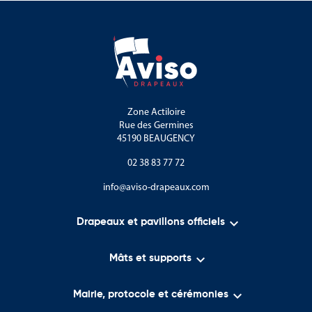
Zone Actiloire
Rue des Germines
45190 BEAUGENCY
02 38 83 77 72
info@aviso-drapeaux.com

Drapeaux et pavillons officiels

Mâts et supports

Mairie, protocole et cérémonies