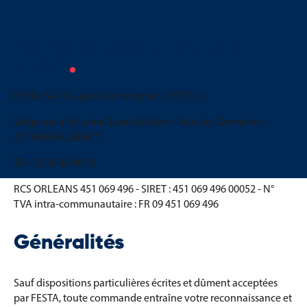
CONDITIONS GENERALES DE
VENTE
FESTA SAS (ci-après dénommée « FESTA »)
Siège social et usine Zone Actiloire - Rue des Germines –
45190 BEAUGENCY
Tél : 02 38 46 90 10
RCS ORLEANS 451 069 496 - SIRET : 451 069 496 00052 - N°
TVA intra-communautaire : FR 09 451 069 496
Généralités
Sauf dispositions particulières écrites et dûment acceptées
par FESTA, toute commande entraîne votre reconnaissance et