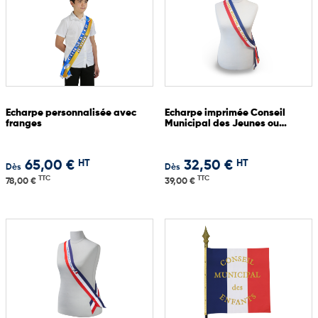
Echarpe personnalisée avec
Echarpe imprimée Conseil
franges
Municipal des Jeunes ou
Enfants avec franges
HT
HT
65,00 €
32,50 €
Dès
Dès
TTC
TTC
78,00 €
39,00 €