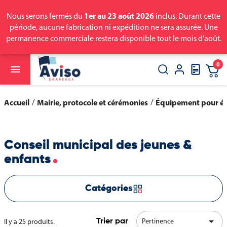
1er au 23 août 2026
Nous serons fermés du
inclus. Durant cette
période, aucune fabrication ni expédition ne sera assurée. Une
permanence commerciale restera disponible tout le mois d’août.
0

close
search
Accueil
Mairie, protocole et cérémonies
Équipement pour él
Conseil municipal des jeunes &
enfants
Catégories

Pertinence
Il y a 25 produits.
Trier par