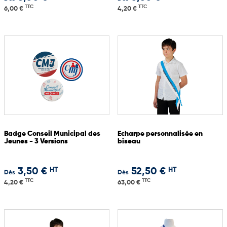
TTC
TTC
6,00 €
4,20 €
Badge Conseil Municipal des
Echarpe personnalisée en
Jeunes - 3 Versions
biseau
HT
HT
3,50 €
52,50 €
Dès
Dès
TTC
TTC
4,20 €
63,00 €