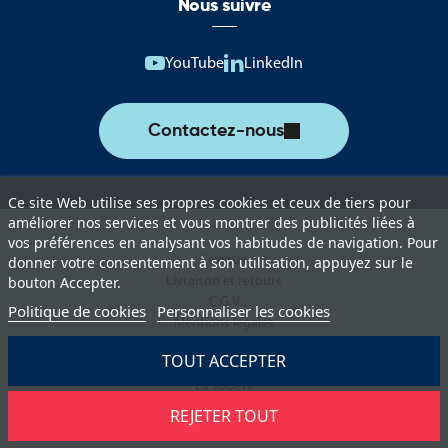
Nous suivre
favorisant l'apprentissage de la citoyenneté et des valeurs
républicaines.
YouTube
LinkedIn
Grâce à son expertise auprès des collectivités territoriales, Aviso
Drapeaux propose des solutions adaptées aux besoins des
communes souhaitant encourager la participation des jeunes à la
Contactez-nous
vie démocratique locale.
Ce site Web utilise ses propres cookies et ceux de tiers pour
améliorer nos services et vous montrer des publicités liées à
vos préférences en analysant vos habitudes de navigation. Pour
Lexique
donner votre consentement à son utilisation, appuyez sur le
Livraison et retours
bouton Accepter.
C.G.V
Politique de cookies
Personnaliser les cookies
Mentions légales
Politique de protection des données
TOUT ACCEPTER
Paiement sécurisé
La société
Blog
REJETER TOUT