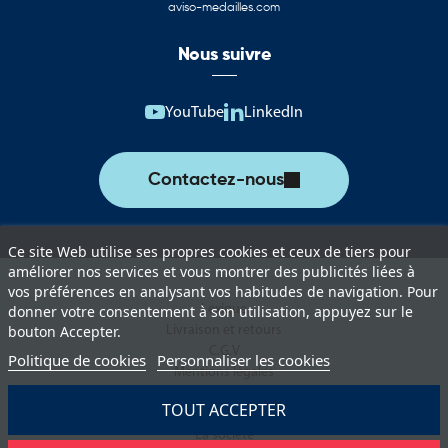
aviso-medailles.com
Nous suivre
YouTube
LinkedIn
Contactez-nous
Ce site Web utilise ses propres cookies et ceux de tiers pour
améliorer nos services et vous montrer des publicités liées à
vos préférences en analysant vos habitudes de navigation. Pour
Lexique
donner votre consentement à son utilisation, appuyez sur le
Livraison et retours
bouton Accepter.
C.G.V
Politique de cookies
Personnaliser les cookies
Mentions légales
Politique de protection des données
TOUT ACCEPTER
Paiement sécurisé
La société