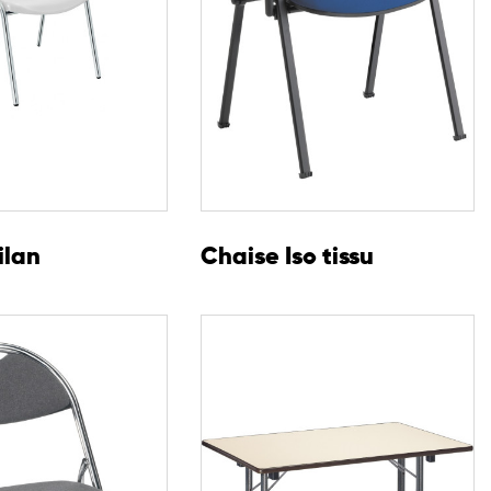
ilan
Chaise Iso tissu