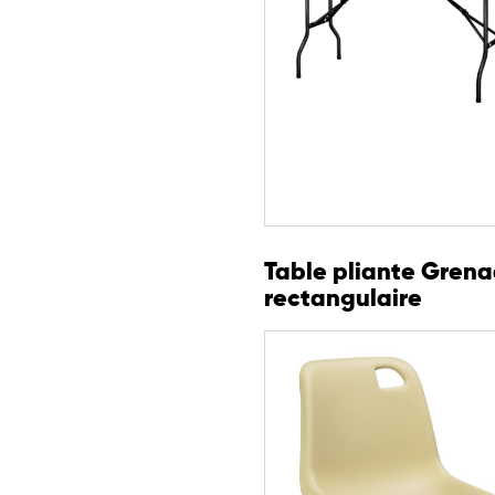
Table pliante Gren
rectangulaire