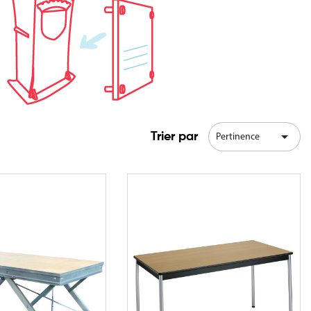

Trier par
Pertinence