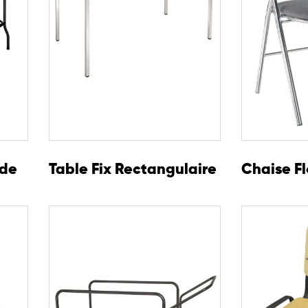
ade
Table Fix Rectangulaire
Chaise Fl