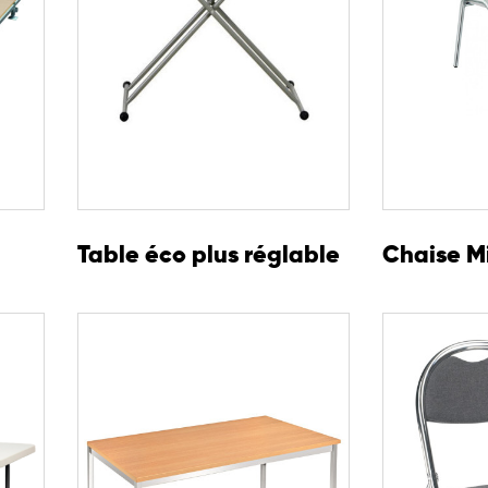
Table éco plus réglable
Chaise M