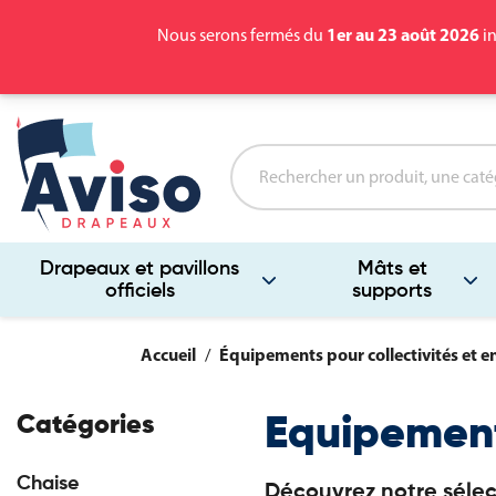
1er au 23 août 2026
Nous serons fermés du
in
Drapeaux et pavillons
Mâts et
officiels
supports
Accueil
Équipements pour collectivités et e
Catégories
Equipemen
Chaise
Découvrez notre sélec