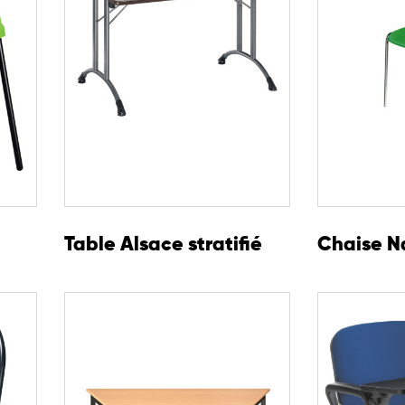
Table Alsace stratifié
Chaise N