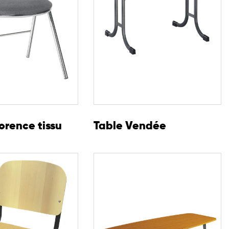
orence tissu
Table Vendée