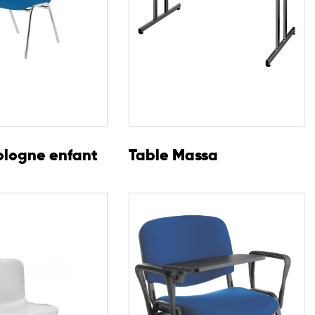
ologne enfant
Table Massa