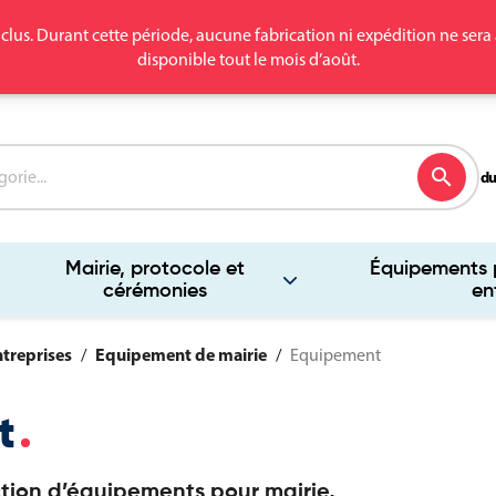
clus. Durant cette période, aucune fabrication ni expédition ne se
disponible tout le mois d’août.
search
du
Mairie, protocole et
Équipements p
cérémonies
en
ntreprises
Equipement de mairie
Equipement
t
tion d’équipements pour mairie,