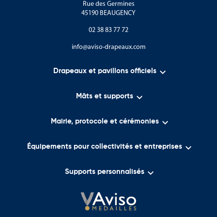
Rue des Germines
Les produits de cette catégorie permettent de mettre en valeur ce
45190 BEAUGENCY
symbole à travers :
02 38 83 77 72
Le Drapeau Croix de Lorraine
info@aviso-drapeaux.com
Le Pavillon Croix de Lorraine

Drapeaux et pavillons officiels
L'Oriflamme Croix de Lorraine
Ces supports sont régulièrement utilisés lors :

Mâts et supports
Des cérémonies du 18 juin

Mairie, protocole et cérémonies
Des commémorations de la Seconde Guerre mondiale

Des hommages aux résistants
Équipements pour collectivités et entreprises
Des manifestations patriotiques

Supports personnalisés
Des événements mémoriels
Ils contribuent à rappeler le rôle historique de la Résistance et à
transmettre cette mémoire aux générations futures.