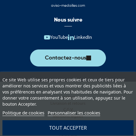
aviso-medailles.com
La Moselle Déracinée : un symbole de mémoire
régionale
Nous suivre
La catégorie comprend également des produits dédiés à la
Moselle Déracinée.
YouTube
LinkedIn
Le Drapeau Moselle Déracinée et le Pavillon Moselle Déracinée
permettent de rappeler une page importante de l'histoire de la
Contactez-nous
Moselle et des populations déplacées au cours des conflits.
Ces produits sont particulièrement utilisés lors :
Ce site Web utilise ses propres cookies et ceux de tiers pour
Des cérémonies commémoratives locales
améliorer nos services et vous montrer des publicités liées à
vos préférences en analysant vos habitudes de navigation. Pour
Des rassemblements mémoriels
Lexique
donner votre consentement à son utilisation, appuyez sur le
Livraison et retours
bouton Accepter.
Des événements historiques
C.G.V
Politique de cookies
Personnaliser les cookies
Mentions légales
Des manifestations associatives
Politique de protection des données
TOUT ACCEPTER
Des hommages régionaux
Paiement sécurisé
La société