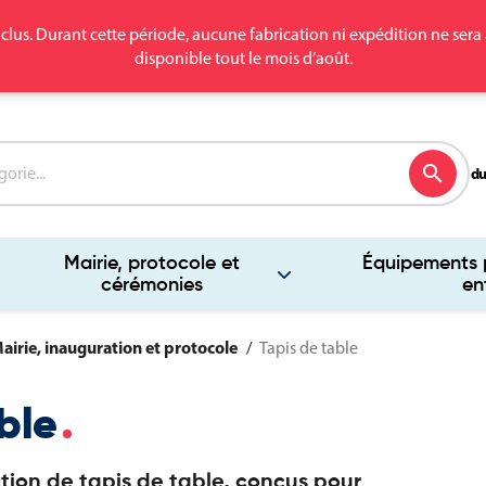
clus. Durant cette période, aucune fabrication ni expédition ne se
disponible tout le mois d’août.
search
du
Mairie, protocole et
Équipements p
cérémonies
en
airie, inauguration et protocole
Tapis de table
ble
tion de tapis de table, conçus pour