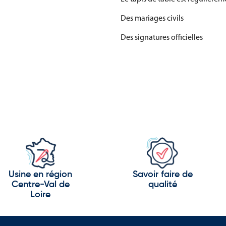
Des mariages civils
Des signatures officielles
Des inaugurations
Des conseils municipaux
Des réceptions protocolaires
Des remises de distinctions
Des cérémonies commémorativ
Il apporte une présentation plus
Son utilisation permet également
Usine en région
Savoir faire de
Centre-Val de
qualité
Loire
Le feutre laine : un mat
Le tapis de table Prestige est r