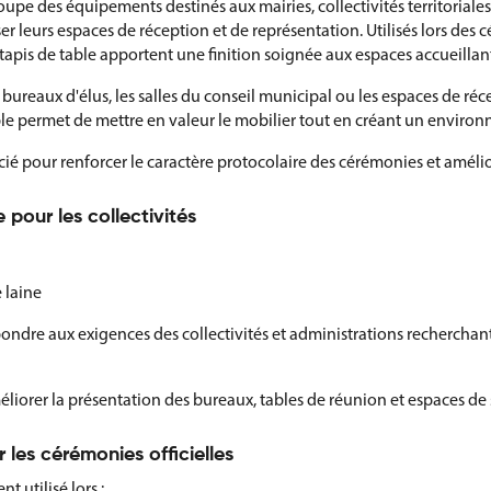
oupe des équipements destinés aux mairies, collectivités territoriale
er leurs espaces de réception et de représentation. Utilisés lors des c
 tapis de table apportent une finition soignée aux espaces accueilla
s bureaux d'élus, les salles du conseil municipal ou les espaces de ré
table permet de mettre en valeur le mobilier tout en créant un envir
cié pour renforcer le caractère protocolaire des cérémonies et amélior
 pour les collectivités
 laine
ondre aux exigences des collectivités et administrations rechercha
liorer la présentation des bureaux, tables de réunion et espaces de s
 les cérémonies officielles
t utilisé lors :