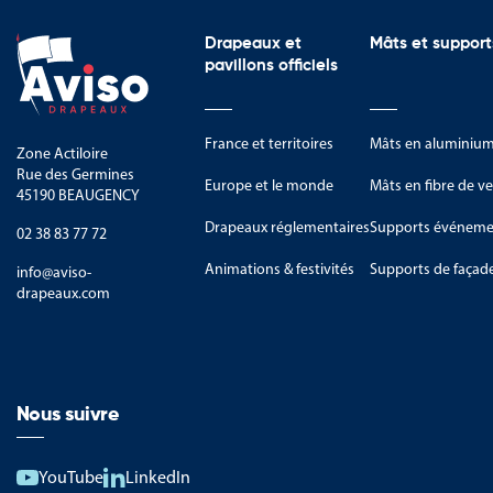
Cette matière présente plusieur
Drapeaux et
Mâts et support
Aspect élégant et traditionnel
pavillons officiels
Bonne tenue dans le temps
Surface agréable au toucher
France et territoires
Mâts en aluminiu
Zone Actiloire
Rue des Germines
Protection du mobilier
Europe et le monde
Mâts en fibre de ve
45190 BEAUGENCY
Confort d'écriture et de signatu
Drapeaux réglementaires
Supports événemen
02 38 83 77 72
Le feutre laine contribue à crée
Animations & festivités
Supports de façad
info@aviso-
drapeaux.com
Son aspect sobre et qualitatif s'
Un équipement pour les ma
Le tapis de table trouve naturel
Nous suivre
Les mairies
YouTube
LinkedIn
Les salles des mariages