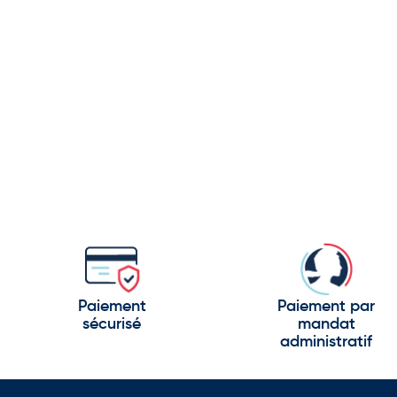
 utilisés pendant les cérémonies.
officiels ou invités d'honneur.
Paiement
Paiement par
sécurisé
mandat
administratif
s équipements de représentation.