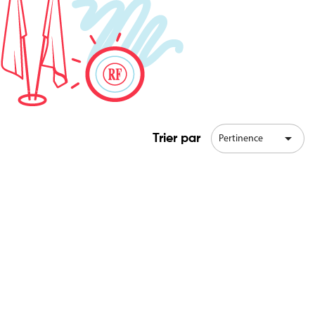

Trier par
Pertinence