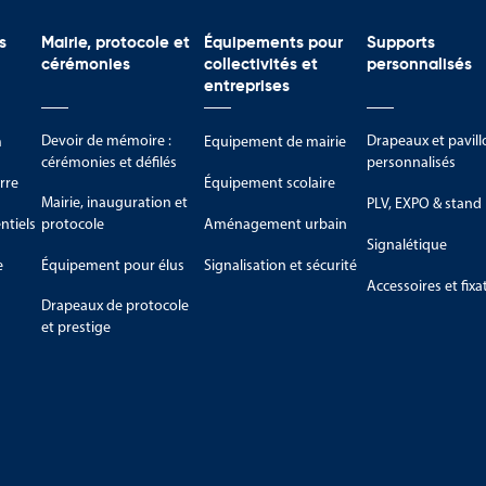
s avantages :
s
Mairie, protocole et
Équipements pour
Supports
cérémonies
collectivités et
personnalisés
entreprises
Devoir de mémoire :
Drapeaux et pavill
m
Equipement de mairie
cérémonies et défilés
personnalisés
rre
Équipement scolaire
Mairie, inauguration et
PLV, EXPO & stand
re
tiels
protocole
Aménagement urbain
Signalétique
r une atmosphère raffinée adaptée aux espaces institutionnels et aux
e
Équipement pour élus
Signalisation et sécurité
Accessoires et fixa
intègre facilement dans les mairies, administrations et salles de récep
Drapeaux de protocole
et prestige
iries et institutions
lement sa place dans :