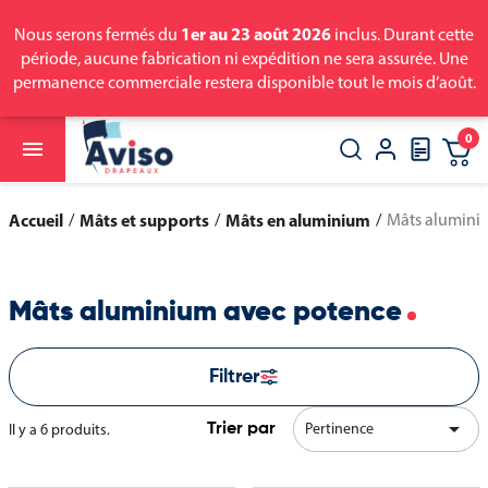
1er au 23 août 2026
Nous serons fermés du
inclus. Durant cette
période, aucune fabrication ni expédition ne sera assurée. Une
permanence commerciale restera disponible tout le mois d’août.
0

close
search
Accueil
Mâts et supports
Mâts en aluminium
Mâts alumini
Mâts aluminium avec potence
Filtrer

Pertinence
Il y a 6 produits.
Trier par