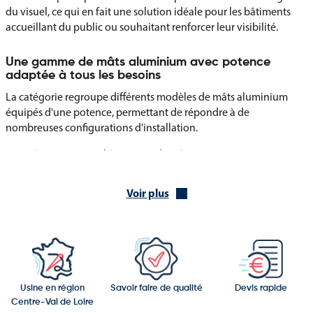
du visuel, ce qui en fait une solution idéale pour les bâtiments
accueillant du public ou souhaitant renforcer leur visibilité.
Une gamme de mâts aluminium avec potence
adaptée à tous les besoins
La catégorie regroupe différents modèles de mâts aluminium
équipés d'une potence, permettant de répondre à de
nombreuses configurations d'installation.
Ces mâts sont particulièrement adaptés pour :
Les drapeaux verticaux
Voir plus
Les bannières de potence
Les oriflammes institutionnelles
Les pavillons publicitaires
Les visuels événementiels
Usine en région
Savoir faire de qualité
Devis rapide
Centre-Val de Loire