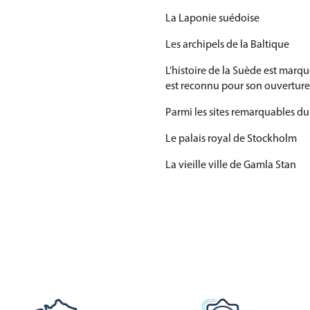
La Laponie suédoise
Les archipels de la Baltique
L’histoire de la Suède est marq
est reconnu pour son ouverture 
Parmi les sites remarquables du 
Le palais royal de Stockholm
La vieille ville de Gamla Stan
Le musée Vasa
Le château de Drottningholm
La ville hanséatique de Visby
Le patrimoine naturel de la Suèd
Les vastes forêts boréales