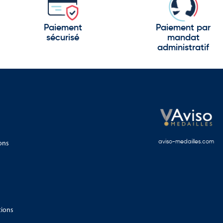
Paiement
Paiement par
sécurisé
mandat
administratif
ons
aviso-medailles.com
urable, patrimoine et qualité de vie.
tions