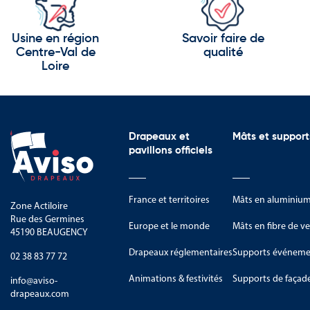
Les milliers de lacs
Les archipels de la Baltique
Usine en région
Savoir faire de
Centre-Val de
qualité
Les montagnes de Laponie
Loire
Les parcs nationaux protégés
Le pays est reconnu pour ses sa
Drapeaux et
Mâts et support
Les technologies innovantes
pavillons officiels
Les télécommunications
Les énergies renouvelables
France et territoires
Mâts en aluminiu
Zone Actiloire
Rue des Germines
L’industrie automobile
Europe et le monde
Mâts en fibre de ve
45190 BEAUGENCY
Les sciences et la recherche
Drapeaux réglementaires
Supports événemen
02 38 83 77 72
Les symboles de la Suède repré
Animations & festivités
Supports de façad
info@aviso-
drapeaux.com