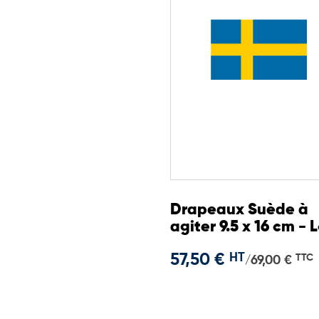
Drapeaux Suède à
agiter 9.5 x 16 cm - 
de 100
57,50 €
HT
TTC
69,00 €
/