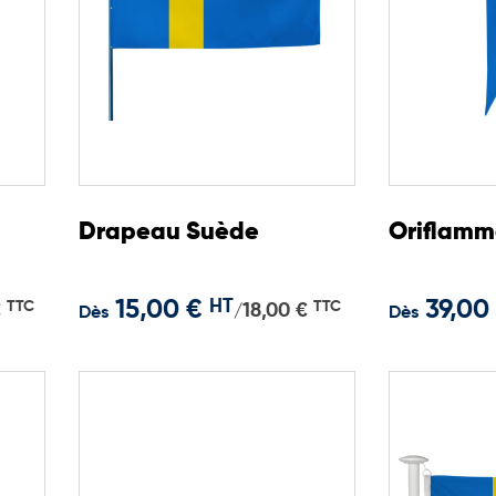
Drapeau Suède
Oriflamm
15,00 €
HT
39,00
TTC
TTC
€
18,00 €
/
Dès
Dès