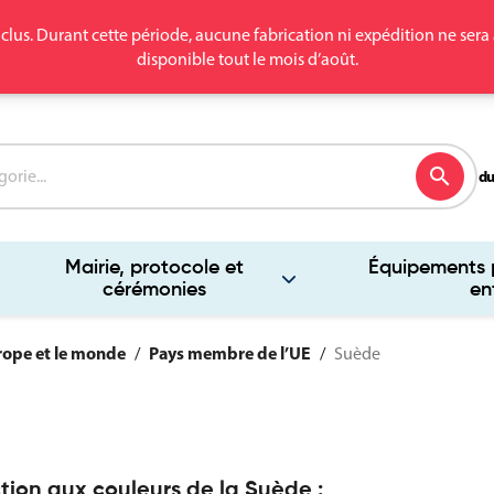
clus. Durant cette période, aucune fabrication ni expédition ne se
disponible tout le mois d’août.
search
du
Mairie, protocole et
Équipements p
cérémonies
en
rope et le monde
Pays membre de l’UE
Suède
tion aux couleurs de la Suède :