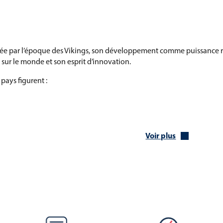
uée par l’époque des Vikings, son développement comme puissance régi
sur le monde et son esprit d’innovation.
pays figurent :
Voir plus
e constitue l’un de ses principaux atouts :