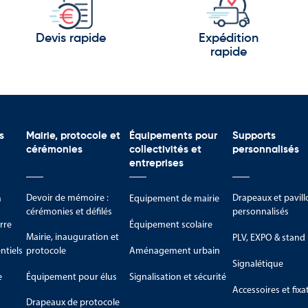
Devis rapide
Expédition
rapide
voir-faire et son dynamisme :
s
Mairie, protocole et
Équipements pour
Supports
cérémonies
collectivités et
personnalisés
entreprises
Devoir de mémoire :
Drapeaux et pavill
m
Equipement de mairie
cérémonies et défilés
personnalisés
rre
Équipement scolaire
Mairie, inauguration et
PLV, EXPO & stand
tiels
protocole
Aménagement urbain
Signalétique
sentent aujourd’hui un pays qui associe innovation, développement d
e
Équipement pour élus
Signalisation et sécurité
Accessoires et fixa
Drapeaux de protocole