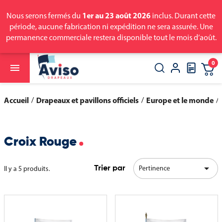
1er au 23 août 2026
Nous serons fermés du
inclus. Durant cette
période, aucune fabrication ni expédition ne sera assurée. Une
permanence commerciale restera disponible tout le mois d’août.
0

close
search
Accueil
Drapeaux et pavillons officiels
Europe et le monde
Croix Rouge

Pertinence
Il y a 5 produits.
Trier par