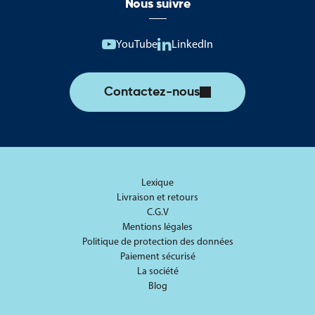
cérémonie publique, un drapeau Croix-Rouge permet de
Nous suivre
localiser rapidement un poste médical avancé ou une équipe de
secours. Cette identification visuelle facilite la prise en charge des
YouTube
LinkedIn
personnes nécessitant une assistance et améliore l’organisation
globale du dispositif de sécurité.
Dans le cadre des plans de prévention et des dispositifs de
Contactez-nous
secours obligatoires sur certains événements, une signalisation
visible participe également au respect des bonnes pratiques en
matière d’accueil du public. Elle contribue à rassurer les
participants tout en offrant aux intervenants une visibilité
optimale de leurs zones d’intervention.
Lexique
Grâce à leur fabrication professionnelle, leur forte visibilité et leur
Livraison et retours
conformité aux usages de signalisation humanitaire, les
C.G.V
drapeaux Croix-Rouge constituent une solution fiable pour toute
Mentions légales
Politique de protection des données
organisation souhaitant mettre en place un balisage clair,
Paiement sécurisé
efficace et facilement identifiable.
La société
Blog