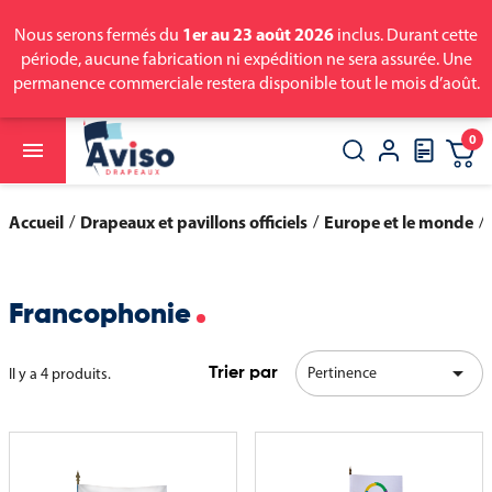
1er au 23 août 2026
Nous serons fermés du
inclus. Durant cette
période, aucune fabrication ni expédition ne sera assurée. Une
permanence commerciale restera disponible tout le mois d’août.
0

close
search
Accueil
Drapeaux et pavillons officiels
Europe et le monde
Francophonie

Pertinence
Il y a 4 produits.
Trier par