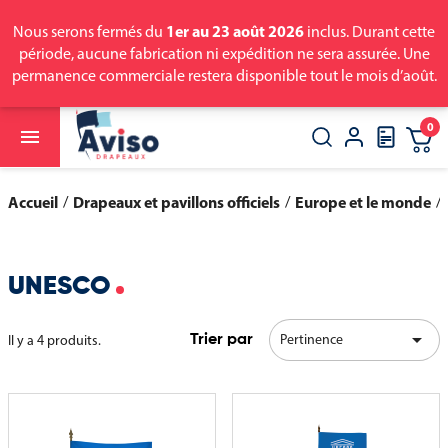
1er au 23 août 2026
Nous serons fermés du
inclus. Durant cette
période, aucune fabrication ni expédition ne sera assurée. Une
permanence commerciale restera disponible tout le mois d’août.
0

close
search
Accueil
Drapeaux et pavillons officiels
Europe et le monde
UNESCO

Pertinence
Il y a 4 produits.
Trier par