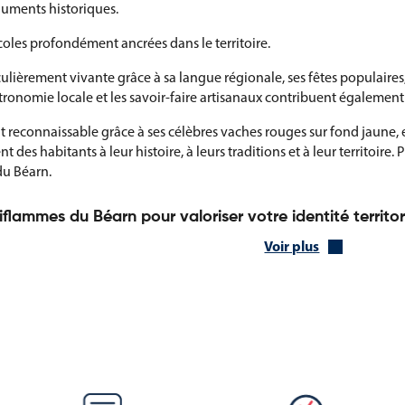
onuments historiques.
icoles profondément ancrées dans le territoire.
culièrement vivante grâce à sa langue régionale, ses fêtes populaire
stronomie locale et les savoir-faire artisanaux contribuent également 
 reconnaissable grâce à ses célèbres vaches rouges sur fond jaune, 
t des habitants à leur histoire, à leurs traditions et à leur territoir
du Béarn.
iflammes du Béarn pour valoriser votre identité territor
nts produits permettant d'afficher les couleurs et les symboles du Béa
Voir plus
uent à renforcer la visibilité de l’identité béarnaise tout en mettant 
émonies, manifestations et décorations.
ne utilisation extérieure permanente ou temporaire.
gnalétique et la communication événementielle.