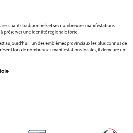
s, ses chants traditionnels et ses nombreuses manifestations
à préserver une identité régionale forte.
est aujourd’hui l’un des emblèmes provinciaux les plus connus de
e. Présent lors de nombreuses manifestations locales, il demeure un
iale
rn dans un cadre institutionnel, associatif, culturel ou
en valeur le patrimoine local.