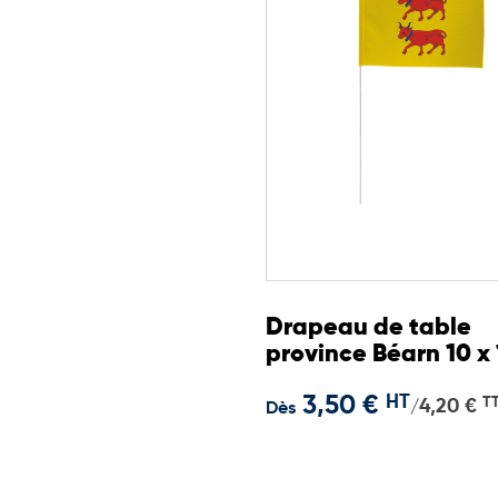
Drapeau de table
province Béarn 10 x 
cm
3,50 €
HT
T
4,20 €
/
Dès