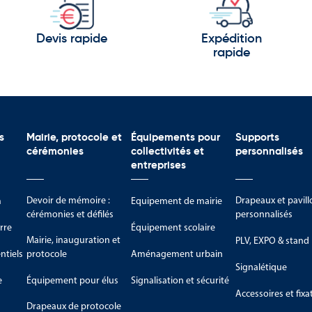
espaces protocolaires et administratifs.
Devis rapide
Expédition
 fêtes locales et événements régionaux.
rapide
iculièrement appréciés lors des rassemblements culturels, des événem
e régional. Ils permettent d’afficher avec fierté les couleurs histori
e excellente visibilité sur les bâtiments publics, les mairies, les offic
eprésentation idéal pour promouvoir l’identité béarnaise.
s
Mairie, protocole et
Équipements pour
Supports
cérémonies
collectivités et
personnalisés
orer les centres-villes, les lieux de réception ou les espaces d’exp
entreprises
ment l’attention et contribue à créer une ambiance régionale forte.
Devoir de mémoire :
Drapeaux et pavill
m
Equipement de mairie
irlandes complètent cette offre en apportant une touche décorative a
cérémonies et défilés
personnalisés
utour du patrimoine béarnais.
rre
Équipement scolaire
Mairie, inauguration et
PLV, EXPO & stand
 collectivités, associations et événements du Béarn
tiels
protocole
Aménagement urbain
Signalétique
arn trouvent leur place dans de nombreuses situations où la représent
e
Équipement pour élus
Signalisation et sécurité
Accessoires et fixa
Drapeaux de protocole