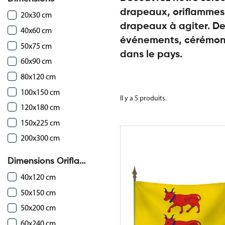
drapeaux, oriflammes,
20x30 cm
drapeaux à agiter. De
40x60 cm
événements, cérémoni
50x75 cm
dans le pays.
60x90 cm
80x120 cm
100x150 cm
Il y a 5 produits.
120x180 cm
150x225 cm
200x300 cm
Dimensions Oriflammes
40x120 cm
50x150 cm
50x200 cm
60x240 cm