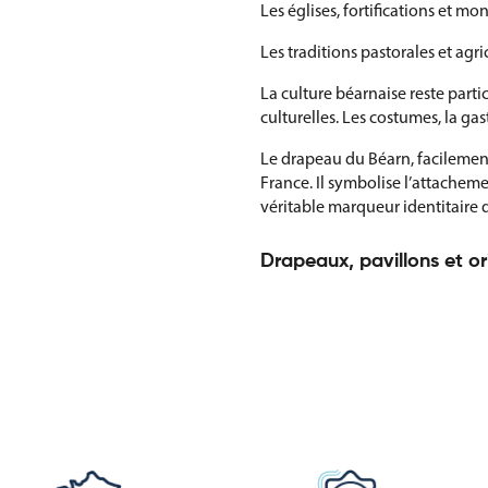
Les églises, fortifications et m
Les traditions pastorales et agr
La culture béarnaise reste parti
culturelles. Les costumes, la ga
Le drapeau du Béarn, facilement
France. Il symbolise l’attachemen
véritable marqueur identitaire 
Drapeaux, pavillons et or
Cette catégorie regroupe différe
touristique. Ces supports contrib
Vous trouverez notamment :
Drapeaux du Béarn pour les cér
Pavillons pour mât adaptés à u
Oriflammes du Béarn pour la si