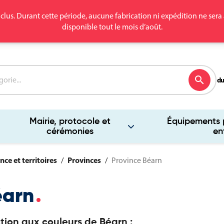
clus. Durant cette période, aucune fabrication ni expédition ne se
disponible tout le mois d’août.
search
du
Mairie, protocole et
Équipements p
cérémonies
en
nce et territoires
Provinces
Province Béarn
éarn
tion aux couleurs de Béarn :