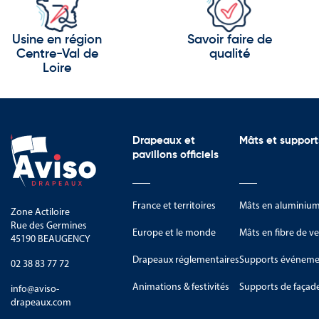
Drapeaux de table destinés aux 
Usine en région
Savoir faire de
Guirlandes décoratives pour les
Centre-Val de
qualité
Loire
Les drapeaux du Béarn sont part
mettant à l’honneur le patrimoin
Les pavillons pour mât offrent un
Ils constituent un support de r
Drapeaux et
Mâts et support
pavillons officiels
Les oriflammes permettent de déc
format vertical attire naturelle
France et territoires
Mâts en aluminiu
Les drapeaux de table et les gu
Zone Actiloire
événements festifs organisés a
Rue des Germines
Europe et le monde
Mâts en fibre de ve
45190 BEAUGENCY
Des supports adaptés aux
Drapeaux réglementaires
Supports événemen
02 38 83 77 72
Les produits aux couleurs du Bé
Animations & festivités
Supports de façad
info@aviso-
important.
drapeaux.com