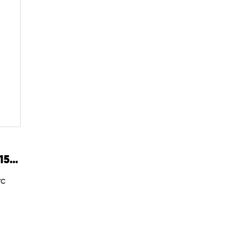
15
TC