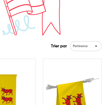

Trier par
Pertinence