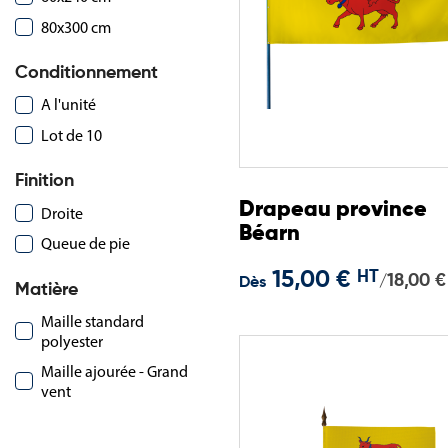
80x300 cm
Conditionnement
A l'unité
Lot de 10
Finition
Drapeau province
Droite
Béarn
Queue de pie
15,00 €
HT
18,00 €
/
Dès
Matière
Maille standard
polyester
Maille ajourée - Grand
vent