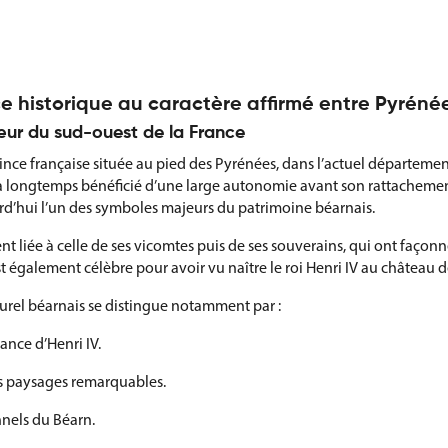
ce historique au caractère affirmé entre Pyrén
cœur du sud-ouest de la France
nce française située au pied des Pyrénées, dans l’actuel départemen
re a longtemps bénéficié d’une large autonomie avant son rattachement
rd’hui l’un des symboles majeurs du patrimoine béarnais.
nt liée à celle de ses vicomtes puis de ses souverains, qui ont faço
st également célèbre pour avoir vu naître le roi Henri IV au château 
turel béarnais se distingue notamment par :
ance d’Henri IV.
rs paysages remarquables.
nnels du Béarn.