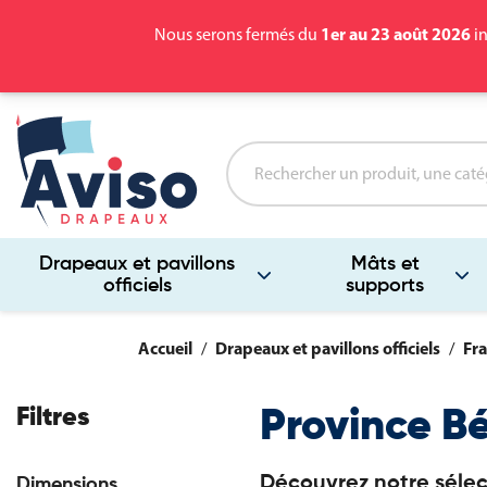
1er au 23 août 2026
Nous serons fermés du
in
Drapeaux et pavillons
Mâts et
officiels
supports
Accueil
Drapeaux et pavillons officiels
Fra
Filtres
Province B
Découvrez notre sélec
Dimensions