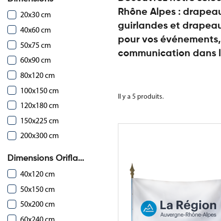
Rhône Alpes : drapeau
20x30 cm
guirlandes et drapeau
40x60 cm
pour vos événements,
50x75 cm
communication dans l
60x90 cm
80x120 cm
100x150 cm
Il y a 5 produits.
120x180 cm
150x225 cm
200x300 cm
Dimensions Oriflammes
40x120 cm
50x150 cm
50x200 cm
60x240 cm