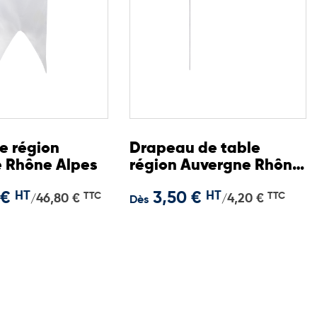
e région
Drapeau de table
 Rhône Alpes
région Auvergne Rhône
Alpes 10x15 cm
 €
HT
3,50 €
HT
TTC
TTC
46,80 €
4,20 €
/
/
Dès