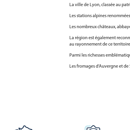
La ville de Lyon, classée au pa
Les stations alpines renommées
Les nombreux châteaux, abbayes 
La région est également reconnue
au rayonnement de ce territoire
Parmi les richesses emblématiq
Les fromages d’Auvergne et de 
Les vins du Beaujolais, de la va
La gastronomie lyonnaise, réput
Les traditions alpines et monta
Le patrimoine industriel et sci
Le drapeau et les emblèmes de 
et richesse culturelle.