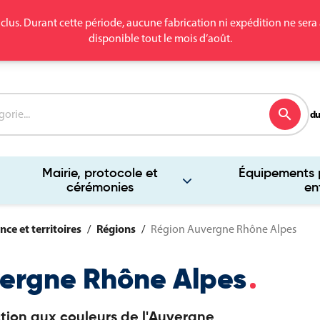
clus. Durant cette période, aucune fabrication ni expédition ne se
disponible tout le mois d’août.
search
du
Mairie, protocole et
Équipements p
cérémonies
en
nce et territoires
Régions
Région Auvergne Rhône Alpes
ergne Rhône Alpes
tion aux couleurs de l'Auvergne