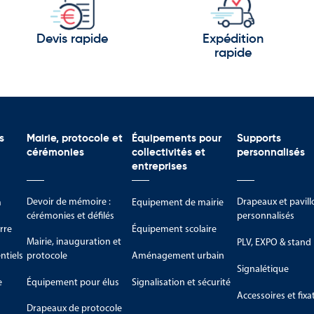
riflammes Auvergne-Rhône-Alpes pour valoriser votre te
Devis rapide
Expédition
sélection complète de produits dédiés aux couleurs et aux symboles
rapide
dans un cadre institutionnel, touristique, associatif ou événementiel
pour les cérémonies, rassemblements et manifestations officielles
s
Mairie, protocole et
Équipements pour
Supports
affichage extérieur permanent ou temporaire.
cérémonies
collectivités et
personnalisés
entreprises
es pour la communication et la signalétique événementielle.
ureaux, collectivités et espaces protocolaires.
Devoir de mémoire :
Drapeaux et pavill
m
Equipement de mairie
cérémonies et défilés
personnalisés
s animations locales et événements régionaux.
rre
Équipement scolaire
Mairie, inauguration et
PLV, EXPO & stand
es permettent d’afficher les couleurs de la région lors de manifest
tiels
protocole
Aménagement urbain
ions locales. Ils constituent des supports de représentation particuli
Signalétique
e
Équipement pour élus
Signalisation et sécurité
e visibilité optimale sur les bâtiments administratifs, les établissemen
Accessoires et fixa
Drapeaux de protocole
 valorisation de l’identité régionale tout en renforçant la visibilité de