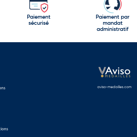
rritoire
Paiement
Paiement par
 de la région Auvergne-Rhône-Alpes. Ces supports permettent de
sécurisé
mandat
.
administratif
.
ons
aviso-medailles.com
ations publiques, de salons professionnels, de rencontres
èrement appréciés des collectivités et organismes publics.
ts touristiques, les infrastructures culturelles ou les sites
tions
s institutions.