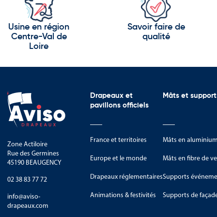
Drapeaux, pavillons et o
Usine en région
Savoir faire de
Cette catégorie rassemble une 
Centre-Val de
qualité
promouvoir l’identité régionale 
Loire
Vous trouverez notamment :
Drapeaux Auvergne-Rhône-Alpes 
Drapeaux et
Mâts et support
Pavillons pour mât adaptés à l’
pavillons officiels
Oriflammes Auvergne-Rhône-Alp
Drapeaux de table destinés aux b
France et territoires
Mâts en aluminiu
Zone Actiloire
Rue des Germines
Guirlandes décoratives pour le
Europe et le monde
Mâts en fibre de ve
45190 BEAUGENCY
Les drapeaux Auvergne-Rhône-Alp
Drapeaux réglementaires
Supports événemen
02 38 83 77 72
institutionnelles ou de célébrat
Animations & festivités
Supports de façad
info@aviso-
Les pavillons pour mât offrent un
drapeaux.com
économiques. Ils participent à la