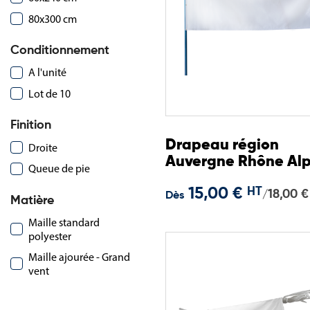
80x300 cm
Conditionnement
A l'unité
Lot de 10
Finition
Drapeau région
Droite
Auvergne Rhône Al
Queue de pie
15,00 €
HT
18,00 €
/
Dès
Matière
Maille standard
polyester
Maille ajourée - Grand
vent