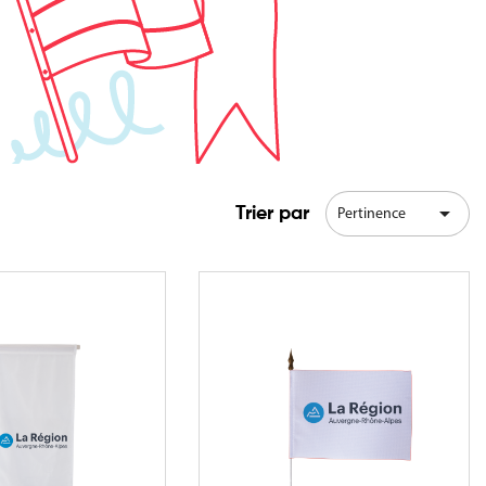

Trier par
Pertinence