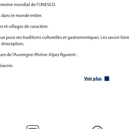
trimoine mondial de l’UNESCO.
 dans le monde entier.
et villages de caractère.
 pour ses traditions culturelles et gastronomiques. Les savoir-faire ar
 d’exception.
ues de l’Auvergne-Rhône-Alpes figurent :
Savoie.
llée du Rhône et de Savoie.
Voir plus
ée à l’international.
gnardes.
entifique de grandes villes comme Lyon, Grenoble ou Clermont-Ferra
la région permettent aujourd’hui de représenter un territoire dyn