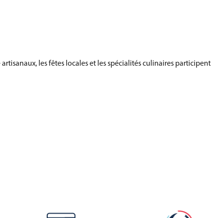
tisanaux, les fêtes locales et les spécialités culinaires participent
nd.
amique qui conjugue héritage historique, innovation économique