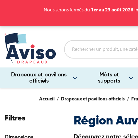
1er au 23 août 2026
Nous serons fermés du
in
Drapeaux et pavillons
Mâts et
officiels
supports
Accueil
Drapeaux et pavillons officiels
Fra
Filtres
Région Auv
Découvrez notre sélec
Dimensions