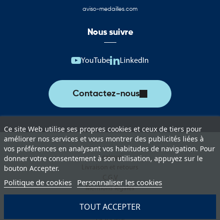
Sud
aviso-medailles.com
Cette catégorie rassemble une sélection complète de produits
Nous suivre
aux couleurs de l’Afrique du Sud. Ces supports permettent
d’assurer une représentation officielle lors des événements
institutionnels, manifestations culturelles, rencontres
YouTube
LinkedIn
internationales et actions de communication.
Vous trouverez notamment :
Contactez-nous
Drapeaux de l’Afrique du Sud pour les cérémonies et événements
officiels
Ce site Web utilise ses propres cookies et ceux de tiers pour
Pavillons pour mât destinés à l’affichage extérieur permanent ou
améliorer nos services et vous montrer des publicités liées à
temporaire
vos préférences en analysant vos habitudes de navigation. Pour
Lexique
donner votre consentement à son utilisation, appuyez sur le
Oriflammes de l’Afrique du Sud pour la communication
Livraison et retours
bouton Accepter.
événementielle
C.G.V
Politique de cookies
Personnaliser les cookies
Mentions légales
Drapeaux de table adaptés aux bureaux, salles de réunion et
Politique de protection des données
espaces protocolaires
TOUT ACCEPTER
Paiement sécurisé
La société