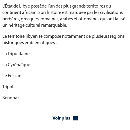
L’État de Libye possède l’un des plus grands territoires du
continent africain. Son histoire est marquée par les civilisations
berbères, grecques, romaines, arabes et ottomanes qui ont laissé
un héritage culturel remarquable.
Le territoire libyen se compose notamment de plusieurs régions
historiques emblématiques :
La Tripolitaine
La Cyrénaïque
Le Fezzan
Tripoli
Benghazi
Sabha
Voir plus
L’histoire de la Libye remonte à l’Antiquité, lorsque les cités
grecques et romaines prospéraient sur les côtes