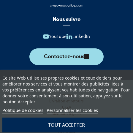
Cette catégorie rassemble une sélection complète de produits
aviso-medailles.com
aux couleurs de la Libye. Ces supports permettent d’assurer une
représentation officielle lors des événements institutionnels,
Nous suivre
manifestations culturelles, rencontres internationales et actions
de communication.
YouTube
LinkedIn
Vous trouverez notamment :
Drapeaux de la Libye pour les cérémonies et événements officiels
Contactez-nous
Pavillons pour mât destinés à l’affichage extérieur permanent ou
temporaire
Ce site Web utilise ses propres cookies et ceux de tiers pour
Oriflammes de la Libye pour la communication événementielle
améliorer nos services et vous montrer des publicités liées à
vos préférences en analysant vos habitudes de navigation. Pour
Drapeaux de table adaptés aux bureaux, salles de réunion et
Lexique
donner votre consentement à son utilisation, appuyez sur le
espaces protocolaires
Livraison et retours
bouton Accepter.
C.G.V
Guirlandes décoratives pour les manifestations culturelles et
Politique de cookies
Personnaliser les cookies
Mentions légales
sportives
Politique de protection des données
TOUT ACCEPTER
Les drapeaux libyens sont utilisés lors des événements
Paiement sécurisé
diplomatiques, des manifestations sportives internationales, des
La société