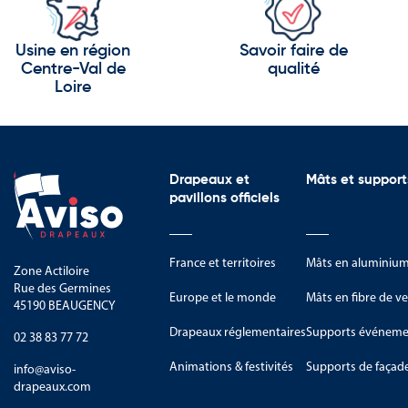
Les forêts tropicales
Les lacs de la région des Grands
Usine en région
Savoir faire de
Centre-Val de
qualité
Les réserves naturelles protégé
Loire
Les habitats des gorilles de m
Le pays est reconnu pour ses sa
Drapeaux et
Mâts et support
Les nouvelles technologies
pavillons officiels
Les services
Le tourisme durable
France et territoires
Mâts en aluminiu
Zone Actiloire
Rue des Germines
L’agriculture
Europe et le monde
Mâts en fibre de ve
45190 BEAUGENCY
Les initiatives environnementa
Drapeaux réglementaires
Supports événemen
02 38 83 77 72
Les symboles du Rwanda représe
Animations & festivités
Supports de façad
info@aviso-
drapeaux.com