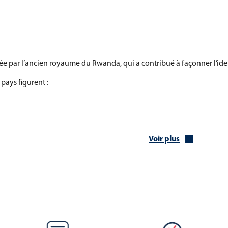
e par l’ancien royaume du Rwanda, qui a contribué à façonner l’ident
pays figurent :
Voir plus
gali
 constitue l’un de ses principaux atouts :
 Virunga