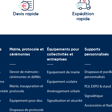
 Lacs
Devis rapide
Expédition
rapide
es
ontagne
voir-faire et son dynamisme :
s
Mairie, protocole et
Équipements pour
Supports
cérémonies
collectivités et
personnalisés
entreprises
Devoir de mémoire :
Drapeaux et pavill
m
Equipement de mairie
cérémonies et défilés
personnalisés
rre
Équipement scolaire
Mairie, inauguration et
PLV, EXPO & stand
les
tiels
protocole
Aménagement urbain
Signalétique
ntent aujourd’hui un pays qui associe patrimoine, innovation, rés
e
Équipement pour élus
Signalisation et sécurité
Accessoires et fixa
Drapeaux de protocole