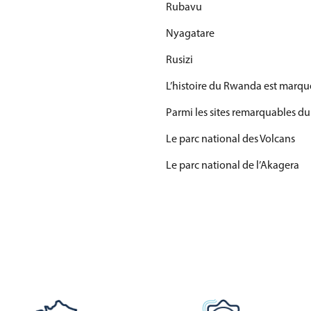
Rubavu
Nyagatare
Rusizi
L’histoire du Rwanda est marqué
Parmi les sites remarquables du 
Le parc national des Volcans
Le parc national de l’Akagera
La forêt de Nyungwe
Le lac Kivu
Le mémorial du génocide de Ki
Le patrimoine naturel du Rwanda
Les montagnes volcaniques des