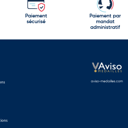
Paiement
Paiement par
sécurisé
mandat
administratif
ons
aviso-medailles.com
ilience et développement.
tions