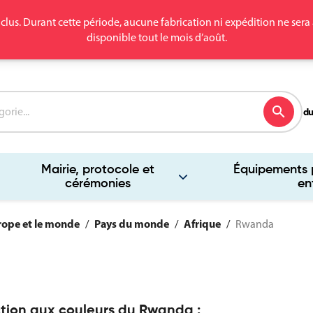
clus. Durant cette période, aucune fabrication ni expédition ne se
disponible tout le mois d’août.
search
du
Mairie, protocole et
Équipements p
cérémonies
en
rope et le monde
Pays du monde
Afrique
Rwanda
tion aux couleurs du Rwanda :