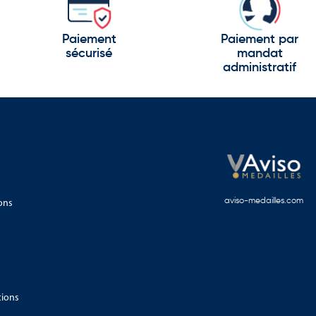
Paiement
Paiement par
sécurisé
mandat
administratif
ons
aviso-medailles.com
ditions et ouverture internationale.
tions