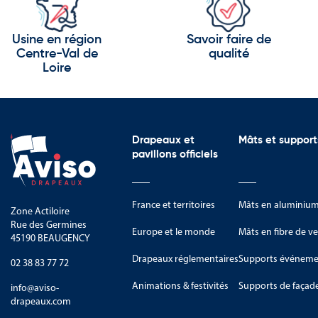
Les plages tropicales
Les montagnes verdoyantes
Usine en région
Savoir faire de
Centre-Val de
qualité
Les cascades naturelles
Loire
Les récifs coralliens
Les réserves naturelles protégé
Le pays est reconnu pour ses sa
Drapeaux et
Mâts et support
pavillons officiels
Le tourisme
L’agriculture
France et territoires
Mâts en aluminiu
Zone Actiloire
La production de café
Rue des Germines
Europe et le monde
Mâts en fibre de ve
45190 BEAUGENCY
Les industries culturelles
Drapeaux réglementaires
Supports événemen
02 38 83 77 72
Les activités maritimes
Animations & festivités
Supports de façad
info@aviso-
Les symboles de la Jamaïque rep
drapeaux.com