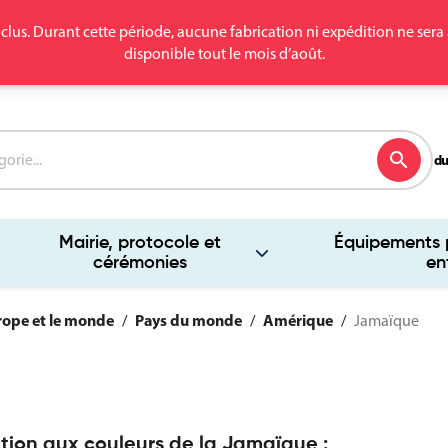
clus. Durant cette période, aucune fabrication ni expédition ne se
disponible tout le mois d’août.
search
du
Mairie, protocole et
Équipements p
cérémonies
en
rope et le monde
Pays du monde
Amérique
Jamaïque
tion aux couleurs de la Jamaïque :