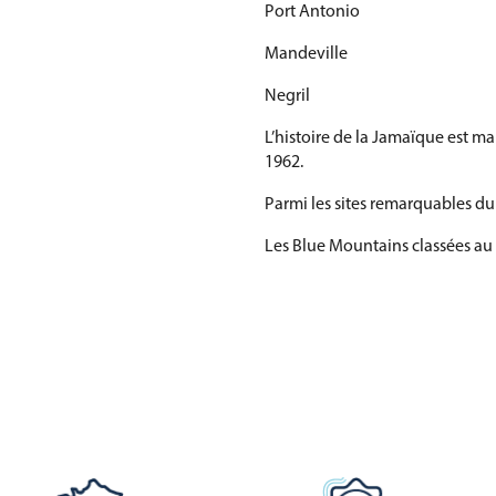
Port Antonio
Mandeville
Negril
L’histoire de la Jamaïque est m
1962.
Parmi les sites remarquables du 
Les Blue Mountains classées a
Dunn's River Falls
Port Royal
Seven Mile Beach à Negril
Le parc national des Blue and
Le patrimoine naturel de la Jama