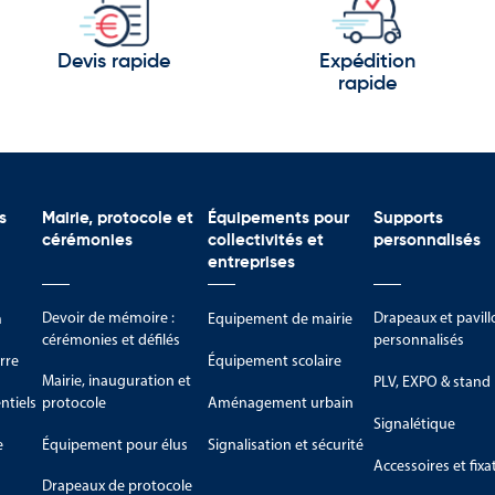
Devis rapide
Expédition
rapide
es
voir-faire et son dynamisme :
s
Mairie, protocole et
Équipements pour
Supports
cérémonies
collectivités et
personnalisés
entreprises
Devoir de mémoire :
Drapeaux et pavill
m
Equipement de mairie
cérémonies et défilés
personnalisés
rre
Équipement scolaire
Mairie, inauguration et
PLV, EXPO & stand
tiels
protocole
Aménagement urbain
Signalétique
e
Équipement pour élus
Signalisation et sécurité
résentent aujourd’hui un pays qui associe patrimoine, créativité, tra
Accessoires et fixa
Drapeaux de protocole