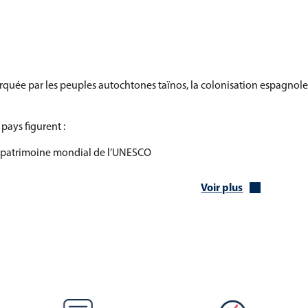
arquée par les peuples autochtones taïnos, la colonisation espagnole
pays figurent :
u patrimoine mondial de l’UNESCO
Voir plus
 John Crow Mountains
ïque constitue l’un de ses principaux atouts :