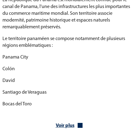
canal de Panama, l’une des infrastructures les plus importantes
du commerce maritime mondial. Son territoire associe
modernité, patrimoine historique et espaces naturels
remarquablement préservés.
Le territoire panaméen se compose notamment de plusieurs
régions emblématiques :
Panama City
Colón
David
Santiago de Veraguas
Bocas del Toro
Chitré
Voir plus
L’histoire du Panama est marquée par les civilisations
précolombiennes, la colonisation espagnole et son