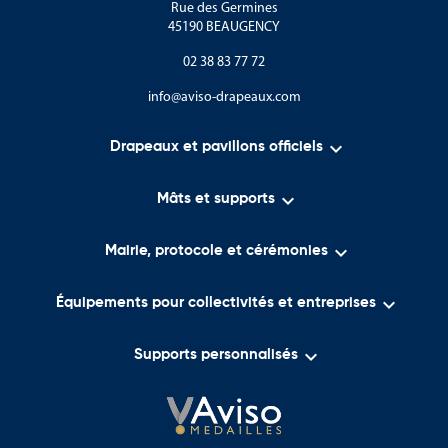
Rue des Germines
Les côtes caribéennes et pacifiques
45190 BEAUGENCY
Les récifs coralliens
02 38 83 77 72
Les réserves naturelles protégées
info@aviso-drapeaux.com
Une biodiversité exceptionnelle

Drapeaux et pavillons officiels
Le pays est reconnu pour ses savoir-faire et son dynamisme :

Mâts et supports
Le transport maritime
La logistique internationale

Mairie, protocole et cérémonies
Les services financiers

Équipements pour collectivités et entreprises
Le tourisme

Le commerce international
Supports personnalisés
Les symboles du Panama représentent aujourd’hui un pays qui
associe patrimoine, innovation, ouverture internationale et
développement économique.