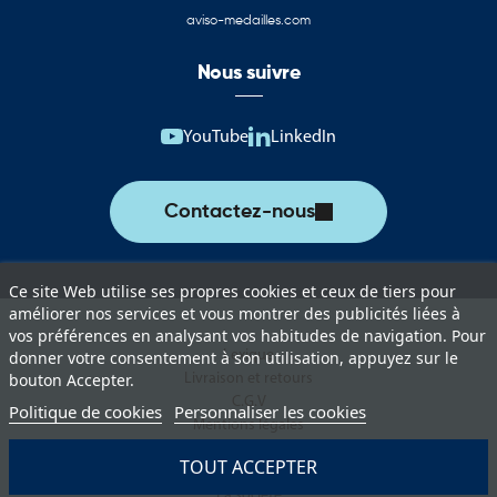
aviso-medailles.com
Drapeaux, pavillons et oriflammes du Panama
Nous suivre
Cette catégorie rassemble une sélection complète de produits
aux couleurs du Panama. Ces supports permettent d’assurer une
représentation officielle lors des événements institutionnels,
YouTube
LinkedIn
manifestations culturelles, rencontres internationales et actions
de communication.
Contactez-nous
Vous trouverez notamment :
Drapeaux du Panama pour les cérémonies et événements
officiels
Ce site Web utilise ses propres cookies et ceux de tiers pour
améliorer nos services et vous montrer des publicités liées à
Pavillons pour mât destinés à l’affichage extérieur permanent ou
vos préférences en analysant vos habitudes de navigation. Pour
temporaire
Lexique
donner votre consentement à son utilisation, appuyez sur le
Livraison et retours
bouton Accepter.
Oriflammes du Panama pour la communication événementielle
C.G.V
Politique de cookies
Personnaliser les cookies
Mentions légales
Drapeaux de table adaptés aux bureaux, salles de réunion et
Politique de protection des données
espaces protocolaires
TOUT ACCEPTER
Paiement sécurisé
La société