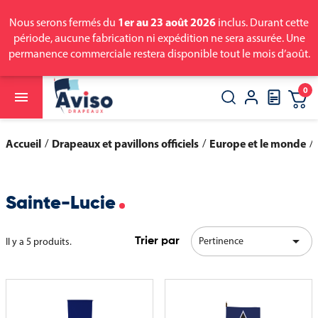
1er au 23 août 2026
Nous serons fermés du
inclus. Durant cette
période, aucune fabrication ni expédition ne sera assurée. Une
permanence commerciale restera disponible tout le mois d’août.
0

close
search
Accueil
Drapeaux et pavillons officiels
Europe et le monde
Sainte-Lucie

Pertinence
Il y a 5 produits.
Trier par