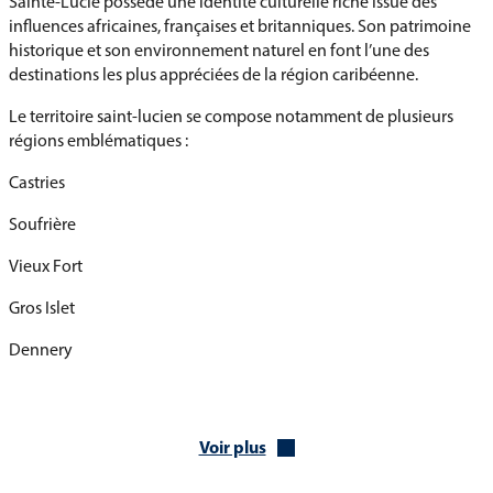
Sainte-Lucie possède une identité culturelle riche issue des
influences africaines, françaises et britanniques. Son patrimoine
historique et son environnement naturel en font l’une des
destinations les plus appréciées de la région caribéenne.
Le territoire saint-lucien se compose notamment de plusieurs
régions emblématiques :
Castries
Soufrière
Vieux Fort
Gros Islet
Dennery
Micoud
L’histoire de Sainte-Lucie est marquée par les peuples
Voir plus
amérindiens, les rivalités coloniales entre la France et le
Royaume-Uni, puis son accession à l’indépendance en 1979.