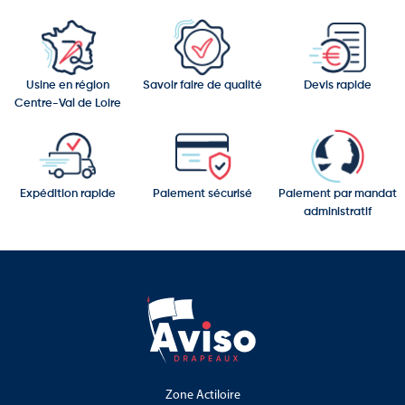
Parmi les sites remarquables du pays figurent :
Les Pitons de Sainte-Lucie classés au patrimoine mondial de
l’UNESCO
Usine en région
Savoir faire de qualité
Devis rapide
Centre-Val de Loire
Le volcan de Soufrière
Le parc national de Pigeon Island
Marigot Bay
Expédition rapide
Paiement sécurisé
Paiement par mandat
administratif
Les jardins botaniques Diamond Falls
Le patrimoine naturel de Sainte-Lucie constitue l’un de ses
principaux atouts :
Les Pitons volcaniques
Les plages tropicales
Les récifs coralliens
Zone Actiloire