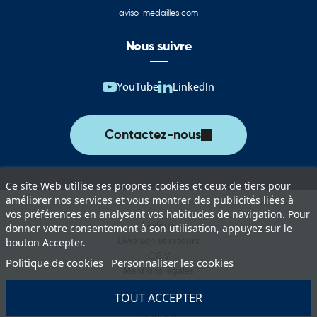
aviso-medailles.com
Des supports adaptés aux collectivités,
associations et événements culturels
Nous suivre
Les drapeaux et pavillons du Bangladesh trouvent leur place
dans de nombreux environnements où la représentation
YouTube
LinkedIn
nationale et culturelle revêt une importance particulière.
Ils sont régulièrement utilisés par :
Contactez-nous
Les mairies et collectivités territoriales
Les établissements scolaires et universitaires
Ce site Web utilise ses propres cookies et ceux de tiers pour
Les associations culturelles bangladaises
améliorer nos services et vous montrer des publicités liées à
vos préférences en analysant vos habitudes de navigation. Pour
Les comités des fêtes et organisateurs d’événements
Lexique
donner votre consentement à son utilisation, appuyez sur le
Livraison et retours
bouton Accepter.
Les centres culturels et espaces d’exposition
C.G.V
Politique de cookies
Personnaliser les cookies
Mentions légales
Les organisateurs de festivals internationaux
Politique de protection des données
TOUT ACCEPTER
Paiement sécurisé
Les institutions accueillant des délégations étrangères
La société