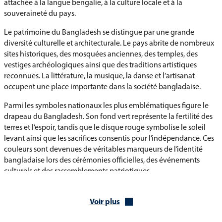
attachée à la langue bengalie, à la culture locale et à la
souveraineté du pays.
Le patrimoine du Bangladesh se distingue par une grande
diversité culturelle et architecturale. Le pays abrite de nombreux
sites historiques, des mosquées anciennes, des temples, des
vestiges archéologiques ainsi que des traditions artistiques
reconnues. La littérature, la musique, la danse et l’artisanat
occupent une place importante dans la société bangladaise.
Parmi les symboles nationaux les plus emblématiques figure le
drapeau du Bangladesh. Son fond vert représente la fertilité des
terres et l’espoir, tandis que le disque rouge symbolise le soleil
levant ainsi que les sacrifices consentis pour l’indépendance. Ces
couleurs sont devenues de véritables marqueurs de l’identité
bangladaise lors des cérémonies officielles, des événements
culturels et des rassemblements patriotiques.
Les traditions du Bangladesh demeurent très présentes à travers
les célébrations nationales, les fêtes populaires et les
Voir plus
manifestations culturelles qui mettent en avant l’héritage