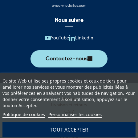
Drapeaux, pavillons et oriflammes de la Thaïlande
aviso-medailles.com
Cette catégorie rassemble une sélection complète de produits
Nous suivre
aux couleurs de la Thaïlande. Ces supports permettent d’assurer
une représentation officielle lors des événements institutionnels,
manifestations culturelles, rencontres internationales et actions
YouTube
LinkedIn
de communication.
Vous trouverez notamment :
Contactez-nous
Drapeaux de la Thaïlande pour les cérémonies et événements
officiels
Ce site Web utilise ses propres cookies et ceux de tiers pour
Pavillons pour mât destinés à l’affichage extérieur permanent ou
améliorer nos services et vous montrer des publicités liées à
temporaire
vos préférences en analysant vos habitudes de navigation. Pour
Lexique
donner votre consentement à son utilisation, appuyez sur le
Oriflammes de la Thaïlande pour la communication
Livraison et retours
bouton Accepter.
événementielle
C.G.V
Politique de cookies
Personnaliser les cookies
Mentions légales
Drapeaux de table adaptés aux bureaux, salles de réunion et
Politique de protection des données
espaces protocolaires
TOUT ACCEPTER
Paiement sécurisé
La société