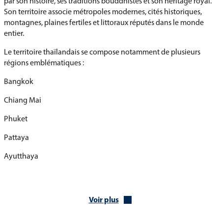
par son histoire, ses traditions bouddhistes et son héritage royal.
Son territoire associe métropoles modernes, cités historiques,
montagnes, plaines fertiles et littoraux réputés dans le monde
entier.
Le territoire thaïlandais se compose notamment de plusieurs
régions emblématiques :
Bangkok
Chiang Mai
Phuket
Pattaya
Ayutthaya
Chiang Rai
L’histoire de la Thaïlande est marquée par les royaumes de
Voir plus
Sukhothaï et d’Ayutthaya, ainsi que par sa capacité à préserver
son indépendance au cours des grandes périodes coloniales en