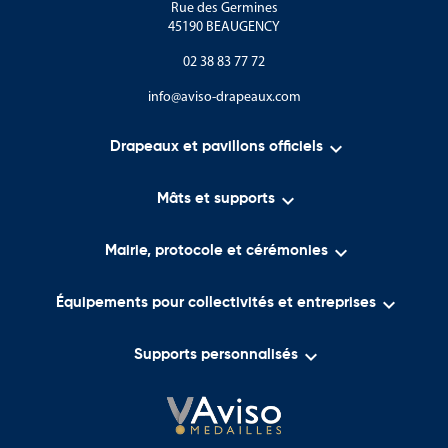
Rue des Germines
45190 BEAUGENCY
Les montagnes du nord
02 38 83 77 72
Les forêts tropicales
info@aviso-drapeaux.com
Les parcs nationaux protégés
Le pays est reconnu pour ses savoir-faire et son dynamisme :

Drapeaux et pavillons officiels
Le tourisme

Mâts et supports
L’industrie automobile

Mairie, protocole et cérémonies
L’électronique
L’agriculture

Équipements pour collectivités et entreprises
L’artisanat traditionnel

Supports personnalisés
Les symboles de la Thaïlande représentent aujourd’hui un pays
qui associe patrimoine, traditions, modernité et ouverture
internationale.