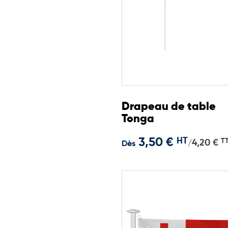
Drapeau de table
Tonga
3,50 €
HT
T
4,20 €
/
Dès