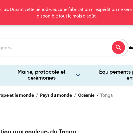
clus. Durant cette période, aucune fabrication ni expédition ne se
disponible tout le mois d’août.
search
du
Mairie, protocole et
Équipements p
cérémonies
en
rope et le monde
Pays du monde
Océanie
Tonga
tion aux couleurs du Tonga :