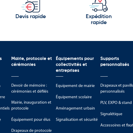
Devis rapide
Expédition
rapide
nnus pour :
s
Mairie, protocole et
Équipements pour
Supports
cérémonies
collectivités et
personnalisés
entreprises
es
urelles
Devoir de mémoire :
Drapeaux et pavill
m
Equipement de mairie
cérémonies et défilés
personnalisés
rre
Équipement scolaire
Mairie, inauguration et
PLV, EXPO & stand
nga demeure l’un des symboles les plus emblématiques de la culture
tiels
protocole
Aménagement urbain
Signalétique
e
Équipement pour élus
Signalisation et sécurité
riflammes des Tonga
Accessoires et fixa
Drapeaux de protocole
sélection complète de produits aux couleurs des Tonga. Le drapeau 