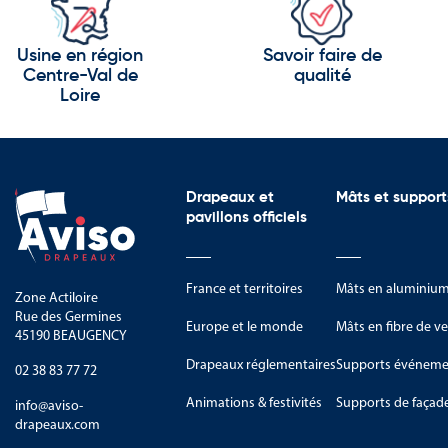
Les îles volcaniques
Les plages de sable blanc
Usine en région
Savoir faire de
Centre-Val de
qualité
Les réserves marines protégées
Loire
Les Tonga sont également reco
Leur héritage polynésien
Drapeaux et
Mâts et support
Leur monarchie historique
pavillons officiels
Leurs traditions communautair
Leurs danses et cérémonies cult
France et territoires
Mâts en aluminiu
Zone Actiloire
Rue des Germines
Leur artisanat traditionnel
Europe et le monde
Mâts en fibre de ve
45190 BEAUGENCY
Aujourd’hui, le Royaume des To
Drapeaux réglementaires
Supports événemen
02 38 83 77 72
Animations & festivités
Supports de façad
info@aviso-
Drapeaux, pavillons et o
drapeaux.com
Cette catégorie rassemble une 