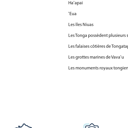
Haʻapai
ʻEua
Les îles Niuas
Les Tonga possèdent plusieurs si
Les falaises côtières de Tongat
Les grottes marines de Vavaʻu
Les monuments royaux tongie
Les plages tropicales de l’archip
Les villages traditionnels polyn
Le patrimoine naturel tongien e
Les récifs coralliens
Les lagons du Pacifique