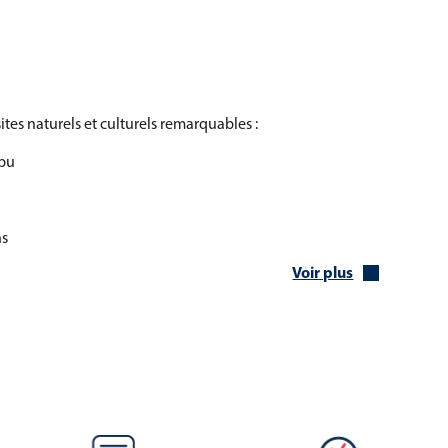
tes naturels et culturels remarquables :
apu
ns
Voir plus
el
ésiens
st particulièrement remarquable :