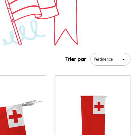

Trier par
Pertinence