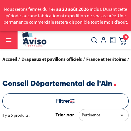
1er au 23 août 2026
Nous serons fermés du
inclus. Durant cette
période, aucune fabrication ni expédition ne sera assurée. Une
permanence commerciale restera disponible tout le mois d’août.
0

close
search
Accueil
Drapeaux et pavillons officiels
France et territoires
Conseil Départemental de l'Ain
Filtrer

Pertinence
Il y a 5 produits.
Trier par