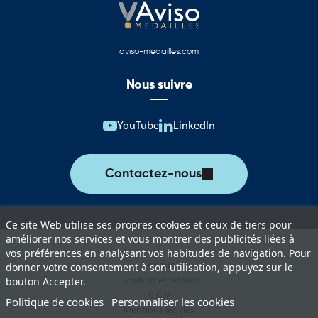
Oriflammes du Conseil départemental de l’Ain pour la
signalétique événementielle.
aviso-medailles.com
Drapeaux de table pour les bureaux, salles de réunion et espaces
protocolaires.
Nous suivre
Guirlandes décoratives pour les manifestations locales et
départementales.
YouTube
LinkedIn
Les drapeaux du Conseil départemental de l’Ain permettent de
valoriser l’identité du département lors des événements
institutionnels, des rencontres officielles et des cérémonies
Contactez-nous
publiques. Ils constituent des supports de représentation
particulièrement adaptés aux collectivités et organismes publics.
Ce site Web utilise ses propres cookies et ceux de tiers pour
Les pavillons pour mât offrent une visibilité optimale sur les
améliorer nos services et vous montrer des publicités liées à
bâtiments administratifs, les établissements départementaux, les
vos préférences en analysant vos habitudes de navigation. Pour
infrastructures sportives ou culturelles et les sites accueillant du
Lexique
donner votre consentement à son utilisation, appuyez sur le
public.
Livraison et retours
bouton Accepter.
C.G.V
Politique de cookies
Personnaliser les cookies
Les oriflammes assurent une communication visuelle efficace lors
Mentions légales