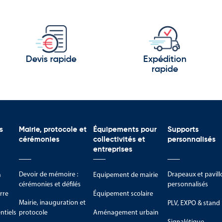
de 3 000 mètres d’altitude.
ges traditionnels.
es protégés.
es pour leur richesse culturelle et touristique :
Devis rapide
Expédition
rapide
nçales.
s
Mairie, protocole et
Équipements pour
Supports
ux.
cérémonies
collectivités et
personnalisés
entreprises
hitectural méditerranéen.
également à l’identité du territoire :
Devoir de mémoire :
Drapeaux et pavill
m
Equipement de mairie
cérémonies et défilés
personnalisés
rre
Équipement scolaire
Mairie, inauguration et
PLV, EXPO & stand
s.
tiels
protocole
Aménagement urbain
Signalétique