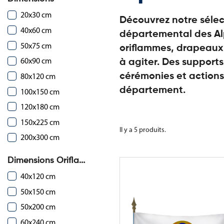
20x30 cm
Découvrez notre sélec
40x60 cm
départemental des Al
50x75 cm
oriflammes, drapeaux
60x90 cm
à agiter. Des support
80x120 cm
cérémonies et action
département.
100x150 cm
120x180 cm
150x225 cm
Il y a 5 produits.
200x300 cm
Dimensions Oriflammes
40x120 cm
50x150 cm
50x200 cm
60x240 cm