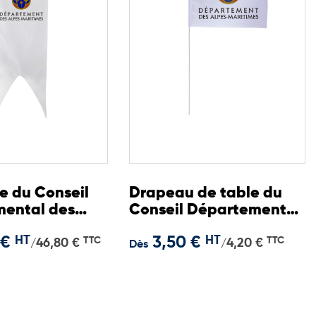
e du Conseil
Drapeau de table du
ental des
Conseil Départemental
ritimes
des Alpes-Maritimes
 €
HT
3,50 €
HT
TTC
TTC
10x15 cm
46,80 €
4,20 €
/
/
Dès