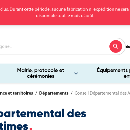
clus. Durant cette période, aucune fabrication ni expédition ne se
disponible tout le mois d’août.
search
du
Mairie, protocole et
Équipements p
cérémonies
en
nce et territoires
Départements
Conseil Départemental des A
partemental des
times