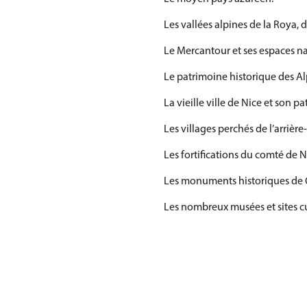
Les vallées alpines de la Roya, d
Le Mercantour et ses espaces na
Le patrimoine historique des Al
La vieille ville de Nice et son p
Les villages perchés de l’arri
Les fortifications du comté de N
Les monuments historiques de 
Les nombreux musées et sites c
Le territoire bénéficie égaleme
Le Parc national du Mercantour
Les plages et baies de la Côte d’