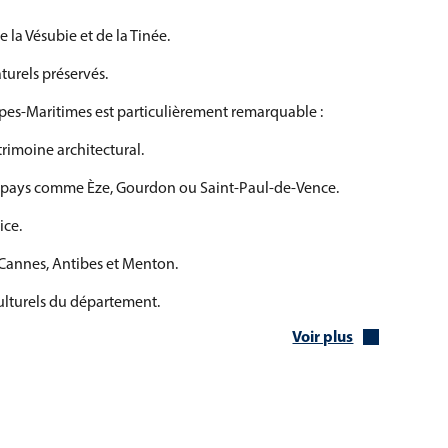
e la Vésubie et de la Tinée.
turels préservés.
pes-Maritimes est particulièrement remarquable :
atrimoine architectural.
ère-pays comme Èze, Gourdon ou Saint-Paul-de-Vence.
ice.
Cannes, Antibes et Menton.
ulturels du département.
Voir plus
nt d’un patrimoine naturel exceptionnel :
.
Azur.