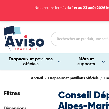
1er au 23 août 2026
Nous serons fermés du
in
Drapeaux et pavillons
Mâts et
officiels
supports
Accueil
Drapeaux et pavillons officiels
Fra
Filtres
Conseil Dé
Alpes-Mari
Dimensions