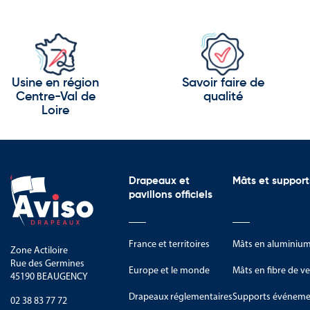
Les montagnes culminant à plus 
Les vallées alpines et leurs villa
Les réserves naturelles et espac
Les Alpes-Maritimes sont reconnu
Usine en région
Savoir faire de
Centre-Val de
qualité
Le Carnaval de Nice.
Loire
Le Festival de Cannes.
Les traditions niçoises et prove
Drapeaux et
Mâts et support
Les savoir-faire artisanaux loca
pavillons officiels
Le patrimoine artistique et arc
La gastronomie locale participe 
France et territoires
Mâts en aluminiu
Zone Actiloire
Rue des Germines
La cuisine niçoise.
Europe et le monde
Mâts en fibre de ve
45190 BEAUGENCY
Les spécialités méditerranéenne
Drapeaux réglementaires
Supports événemen
02 38 83 77 72