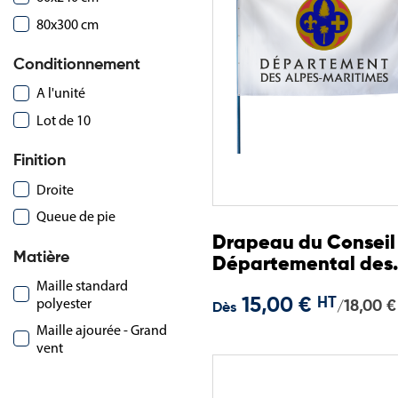
80x300 cm
Conditionnement
A l'unité
Lot de 10
Finition
Droite
Queue de pie
Drapeau du Conseil
Matière
Départemental des
Alpes-Maritimes
Maille standard
polyester
15,00 €
HT
18,00 €
/
Dès
Maille ajourée - Grand
vent