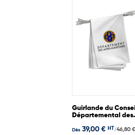
Guirlande du Consei
Départemental des
Alpes-Maritimes
39,00 €
HT
46,80 
/
Dès