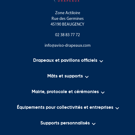
Les vallées de la Seine et de l’Aube.
Zone Actiloire
Rue des Germines
Les vignobles de la Côte des Bar.
45190 BEAUGENCY
Les paysages ruraux caractéristiques de la Champagne
02 38 83 77 72
méridionale.
info@aviso-drapeaux.com
L’Aube est mondialement reconnue pour son savoir-faire viticole
:

Drapeaux et pavillons officiels
Les vignobles de Champagne de la Côte des Bar.

Mâts et supports
Les maisons et producteurs de champagne.
Les traditions viticoles ancestrales.

Mairie, protocole et cérémonies
Les produits du terroir champenois.

Équipements pour collectivités et entreprises
Les manifestations liées au patrimoine viticole.

Supports personnalisés
Le département bénéficie également d’une forte identité
culturelle :