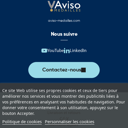
Les fêtes traditionnelles champenoises.
L’artisanat local.
aviso-medailles.com
Les marchés et événements patrimoniaux.
Nous suivre
Les savoir-faire transmis depuis plusieurs générations.
YouTube
LinkedIn
Le patrimoine architectural unique de Troyes et de ses environs.
Les symboles du Conseil départemental de l’Aube permettent
aujourd’hui de représenter un territoire dynamique qui conjugue
Contactez-nous
patrimoine, innovation, tourisme et qualité de vie.
Drapeaux, pavillons et oriflammes du Conseil
Ce site Web utilise ses propres cookies et ceux de tiers pour
départemental de l’Aube
améliorer nos services et vous montrer des publicités liées à
vos préférences en analysant vos habitudes de navigation. Pour
Cette catégorie rassemble une sélection complète de produits
Lexique
donner votre consentement à son utilisation, appuyez sur le
aux couleurs du Conseil départemental de l’Aube. Ces supports
Livraison et retours
bouton Accepter.
permettent d’assurer une représentation institutionnelle de
C.G.V
Politique de cookies
Personnaliser les cookies
qualité lors des événements officiels, cérémonies et actions de
Mentions légales