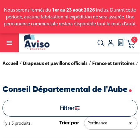
1er au 23 août 2026
Nous serons fermés du
inclus. Durant cette
période, aucune fabrication ni expédition ne sera assurée. Une
permanence commerciale restera disponible tout le mois d’août.
0

close
search
Accueil
Drapeaux et pavillons officiels
France et territoires
Conseil Départemental de l'Aube
Filtrer

Pertinence
Il y a 5 produits.
Trier par