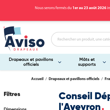
1er au 23 août 2026
Nous serons fermés du
in
Drapeaux et pavillons
Mâts et
officiels
supports
Accueil
Drapeaux et pavillons officiels
Fra
Filtres
Conseil Dé
l'Aveyron
Dimensions