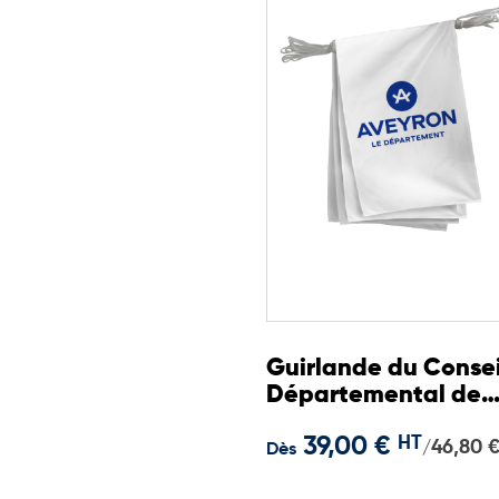
Guirlande du Consei
Départemental de
l'Aveyron
39,00 €
HT
46,80 
/
Dès