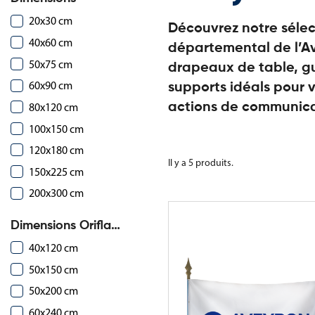
20x30 cm
Découvrez notre sélec
40x60 cm
départemental de l’Av
50x75 cm
drapeaux de table, gu
60x90 cm
supports idéals pour
80x120 cm
actions de communica
100x150 cm
120x180 cm
Il y a 5 produits.
150x225 cm
200x300 cm
Dimensions Oriflammes
40x120 cm
50x150 cm
50x200 cm
60x240 cm