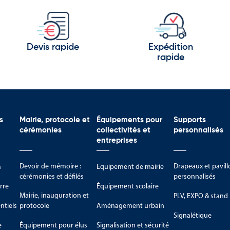
e et de l’Aveyron.
ervés.
Devis rapide
Expédition
rapide
s façonnés par des siècles d’activité humaine.
pour ses traditions et son art de vivre :
ionnelles.
s
Mairie, protocole et
Équipements pour
Supports
cérémonies
collectivités et
personnalisés
Rouergue.
entreprises
les.
Devoir de mémoire :
Drapeaux et pavill
m
Equipement de mairie
es de génération en génération.
cérémonies et défilés
personnalisés
rre
Équipement scolaire
emental de l’Aveyron permettent aujourd’hui de représenter un ter
Mairie, inauguration et
PLV, EXPO & stand
tiels
protocole
Aménagement urbain
Signalétique
e
Équipement pour élus
Signalisation et sécurité