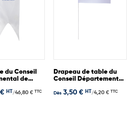
e du Conseil
Drapeau de table du
ental de
Conseil Départemental
de l'Aveyron 10x15 cm
 €
HT
3,50 €
HT
TTC
TTC
46,80 €
4,20 €
/
/
Dès