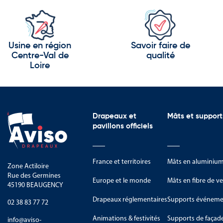
Les gorges du Tarn, de la Dourbi
Les vastes espaces naturels prés
Usine en région
Savoir faire de
Centre-Val de
qualité
Les vallées et paysages agricole
Loire
L’Aveyron est également reconnu 
La culture occitane.
Les fêtes locales et foires tradit
Drapeaux et
Mâts et support
pavillons officiels
Les savoir-faire artisanaux du 
Les activités agricoles et pastora
France et territoires
Mâts en aluminiu
Zone Actiloire
Les traditions rurales transmis
Rue des Germines
Europe et le monde
Mâts en fibre de ve
45190 BEAUGENCY
Les symboles du Conseil départ
Drapeaux réglementaires
Supports événemen
agriculture et tourisme.
02 38 83 77 72
Animations & festivités
Supports de façad
info@aviso-