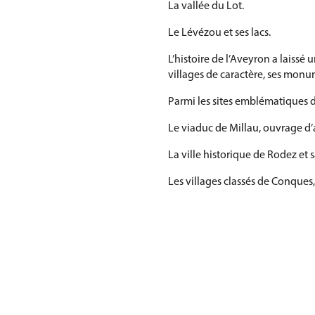
La vallée du Lot.
Le Lévézou et ses lacs.
L’histoire de l’Aveyron a laiss
villages de caractère, ses monu
Parmi les sites emblématiques d
Le viaduc de Millau, ouvrage d
La ville historique de Rodez et
Les villages classés de Conques,
L’abbaye de Sylvanès.
Les bastides médiévales et châ
Le patrimoine naturel aveyronn
Le plateau de l’Aubrac.
Les Grands Causses inscrits au