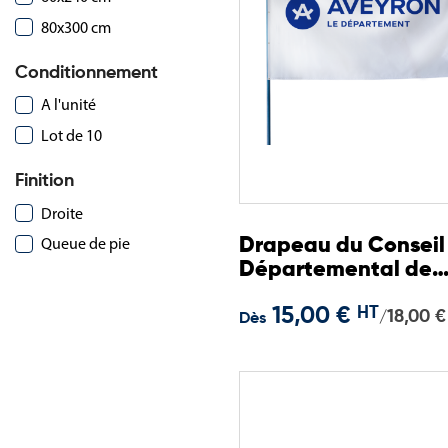
80x300 cm
Conditionnement
A l'unité
Lot de 10
Finition
Droite
Queue de pie
Drapeau du Conseil
Départemental de
l'Aveyron
15,00 €
HT
18,00 €
/
Dès