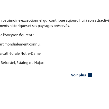
é un patrimoine exceptionnel qui contribue aujourd’hui à son attract
ments historiques et ses paysages préservés.
e l’Aveyron figurent :
’art mondialement connu.
 sa cathédrale Notre-Dame.
 Belcastel, Estaing ou Najac.
Voir plus
teaux du Rouergue.
ais est particulièrement remarquable :
 patrimoine mondial de l’UNESCO.