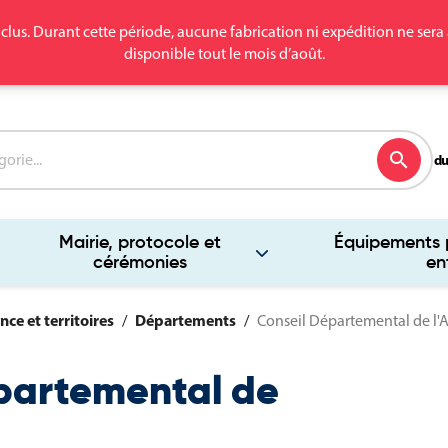
clus. Durant cette période, aucune fabrication ni expédition ne se
disponible tout le mois d’août.
search
du
Mairie, protocole et
Équipements p
cérémonies
en
nce et territoires
Départements
Conseil Départemental de l'
partemental de