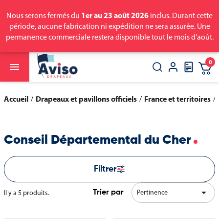
1er au 23 août 2026
Nous serons fermés du
inclus. Durant cette
période, aucune fabrication ni expédition ne sera assurée. Une
permanence commerciale restera disponible tout le mois d’août.
0

close
search
Accueil
Drapeaux et pavillons officiels
France et territoires
Conseil Départemental du Cher
Filtrer

Pertinence
Il y a 5 produits.
Trier par