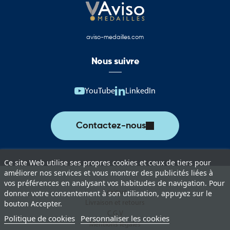
Drapeaux, pavillons et oriflammes du Conseil
départemental du Cher
Cette catégorie rassemble une sélection complète de produits
aviso-medailles.com
aux couleurs du Conseil départemental du Cher. Ces supports
permettent d’assurer une représentation institutionnelle de
Nous suivre
qualité lors des événements officiels, cérémonies et actions de
communication territoriale.
YouTube
LinkedIn
Vous trouverez notamment :
Drapeaux du Conseil départemental du Cher pour les cérémonies
Contactez-nous
et événements institutionnels.
Pavillons pour mât destinés à l’affichage extérieur permanent ou
temporaire.
Ce site Web utilise ses propres cookies et ceux de tiers pour
améliorer nos services et vous montrer des publicités liées à
Oriflammes du Conseil départemental du Cher pour la
vos préférences en analysant vos habitudes de navigation. Pour
communication événementielle.
Lexique
donner votre consentement à son utilisation, appuyez sur le
Livraison et retours
bouton Accepter.
Drapeaux de table adaptés aux bureaux, salles de réunion et
C.G.V
Politique de cookies
Personnaliser les cookies
espaces protocolaires.
Mentions légales