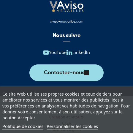
aujourd’hui un territoire qui conjugue patrimoine, innovation,
nature et qualité de vie.
Drapeaux, pavillons et oriflammes du Conseil
aviso-medailles.com
départemental du Loiret
Nous suivre
Cette catégorie rassemble une sélection complète de produits
aux couleurs du Conseil départemental du Loiret. Ces supports
permettent d’assurer une représentation institutionnelle de
YouTube
LinkedIn
qualité lors des événements officiels, cérémonies et actions de
communication territoriale.
Contactez-nous
Vous trouverez notamment :
Drapeaux du Conseil départemental du Loiret pour les
cérémonies et événements institutionnels.
Ce site Web utilise ses propres cookies et ceux de tiers pour
améliorer nos services et vous montrer des publicités liées à
Pavillons pour mât destinés à l’affichage extérieur permanent ou
vos préférences en analysant vos habitudes de navigation. Pour
temporaire.
Lexique
donner votre consentement à son utilisation, appuyez sur le
Livraison et retours
bouton Accepter.
Oriflammes du Conseil départemental du Loiret pour la
C.G.V
Politique de cookies
Personnaliser les cookies
communication événementielle.
Mentions légales