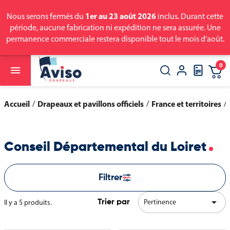
1er au 23 août 2026
Nous serons fermés du
inclus. Durant cette
période, aucune fabrication ni expédition ne sera assurée. Une
permanence commerciale restera disponible tout le mois d’août.
0

close
search
Accueil
Drapeaux et pavillons officiels
France et territoires
Conseil Départemental du Loiret
Filtrer

Pertinence
Il y a 5 produits.
Trier par