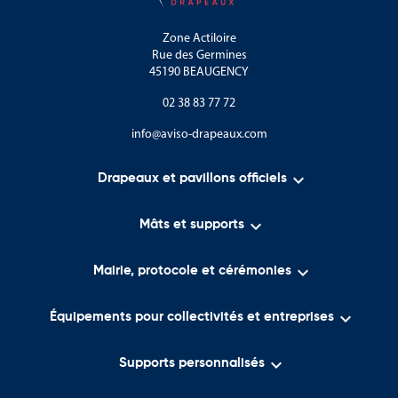
La Sologne et ses étangs.
Zone Actiloire
Rue des Germines
Le Val de Loire inscrit au patrimoine mondial de l’UNESCO.
45190 BEAUGENCY
Les vallées du Loiret, du Loing et de l’Ouanne.
02 38 83 77 72
Les espaces naturels protégés du Gâtinais.
info@aviso-drapeaux.com
Le département est reconnu pour ses savoir-faire et son
dynamisme :

Drapeaux et pavillons officiels
Les activités agricoles de la Beauce.

Mâts et supports
Les filières industrielles et logistiques.

Mairie, protocole et cérémonies
L’artisanat local.
Les traditions de l’Orléanais.

Équipements pour collectivités et entreprises
Les événements culturels et patrimoniaux.

Supports personnalisés
Les symboles du Conseil départemental du Loiret représentent