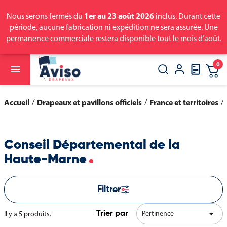
1er au 23 août 2026
Nous serons fermés du
inclus. Durant cette
période, aucune fabrication ni expédition ne sera assurée. Une
permanence commerciale restera disponible tout le mois d’août.
0

close
search
Accueil
Drapeaux et pavillons officiels
France et territoires
Conseil Départemental de la
Haute-Marne
Filtrer

Pertinence
Il y a 5 produits.
Trier par