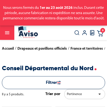
1er au 23 août 2026
Nous serons fermés du
inclus. Durant cette
période, aucune fabrication ni expédition ne sera assurée. Une
permanence commerciale restera disponible tout le mois d’août.
0

close
search
Accueil
Drapeaux et pavillons officiels
France et territoires
Conseil Départemental du Nord
Filtrer

Pertinence
Il y a 5 produits.
Trier par