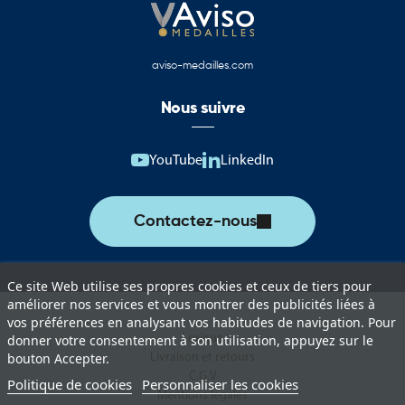
aujourd’hui un territoire qui associe patrimoine, innovation,
solidarité et ouverture européenne.
aviso-medailles.com
Drapeaux, pavillons et oriflammes du Conseil
départemental du Nord
Nous suivre
Cette catégorie rassemble une sélection complète de produits
aux couleurs du Conseil départemental du Nord. Ces supports
YouTube
LinkedIn
permettent d’assurer une représentation institutionnelle de
qualité lors des événements officiels, cérémonies et actions de
communication territoriale.
Contactez-nous
Vous trouverez notamment :
Drapeaux du Conseil départemental du Nord pour les
Ce site Web utilise ses propres cookies et ceux de tiers pour
cérémonies et événements institutionnels.
améliorer nos services et vous montrer des publicités liées à
vos préférences en analysant vos habitudes de navigation. Pour
Pavillons pour mât destinés à l’affichage extérieur permanent ou
Lexique
donner votre consentement à son utilisation, appuyez sur le
temporaire.
Livraison et retours
bouton Accepter.
C.G.V
Politique de cookies
Personnaliser les cookies
Oriflammes du Conseil départemental du Nord pour la
Mentions légales