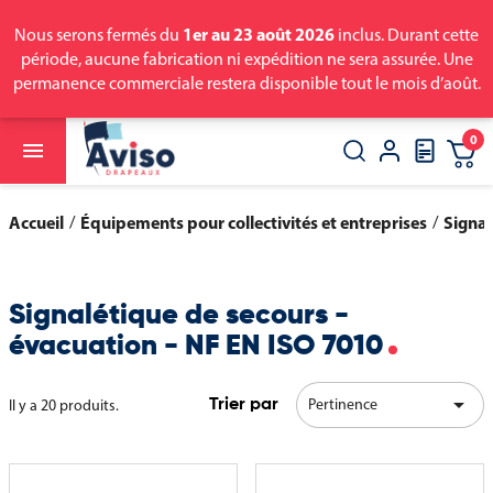
1er au 23 août 2026
Nous serons fermés du
inclus. Durant cette
période, aucune fabrication ni expédition ne sera assurée. Une
permanence commerciale restera disponible tout le mois d’août.
0

close
search
Accueil
Équipements pour collectivités et entreprises
Signal
Signalétique de secours -
évacuation - NF EN ISO 7010

Pertinence
Il y a 20 produits.
Trier par