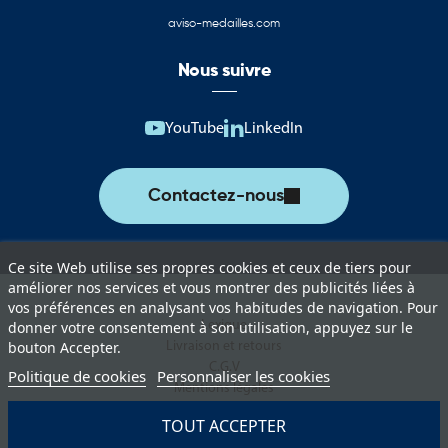
aviso-medailles.com
Nous suivre
YouTube
LinkedIn
Contactez-nous
Ce site Web utilise ses propres cookies et ceux de tiers pour
améliorer nos services et vous montrer des publicités liées à
vos préférences en analysant vos habitudes de navigation. Pour
Lexique
donner votre consentement à son utilisation, appuyez sur le
Livraison et retours
bouton Accepter.
C.G.V
Politique de cookies
Personnaliser les cookies
Mentions légales
Politique de protection des données
TOUT ACCEPTER
Paiement sécurisé