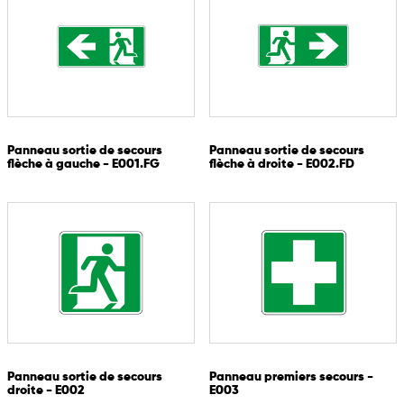
Panneau sortie de secours
Panneau sortie de secours
flèche à gauche - E001.FG
flèche à droite - E002.FD
Panneau sortie de secours
Panneau premiers secours -
droite - E002
E003