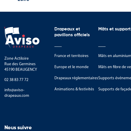
Entreprises
Centres techniques
Établissements utilisant des pr
Drapeaux et
Mâts et support
Ils permettent d’informer les uti
pavillons officiels
L’offre Aviso Drapeaux po
France et territoires
Mâts en aluminiu
Aviso Drapeaux propose une sél
Zone Actiloire
Rue des Germines
Europe et le monde
Mâts en fibre de ve
En complément de cette catégori
45190 BEAUGENCY
signalisation réglementaire ad
Drapeaux réglementaires
Supports événemen
02 38 83 77 72
Animations & festivités
Supports de façad
info@aviso-
drapeaux.com
Nous suivre