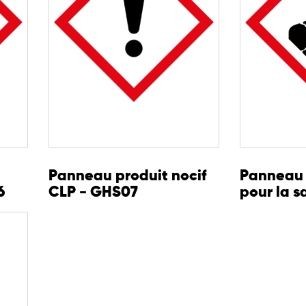
Panneau produit nocif
Panneau 
6
CLP - GHS07
pour la s
GHS08