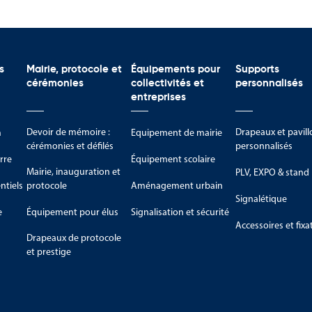
oduits chimiques
s
Mairie, protocole et
Équipements pour
Supports
lisateurs des risques présents et de compléter les dispositifs de prév
cérémonies
collectivités et
personnalisés
entreprises
ur la signalisation réglementaire
Devoir de mémoire :
Drapeaux et pavill
m
Equipement de mairie
ection de panneaux CLP conformes au règlement européen (CE) n°127
cérémonies et défilés
personnalisés
rre
Équipement scolaire
e, vous trouverez également des panneaux d’interdiction, de danger,
Mairie, inauguration et
PLV, EXPO & stand
aptées aux différents environnements professionnels.
tiels
protocole
Aménagement urbain
Signalétique
e
Équipement pour élus
Signalisation et sécurité
Accessoires et fixa
Drapeaux de protocole
et prestige