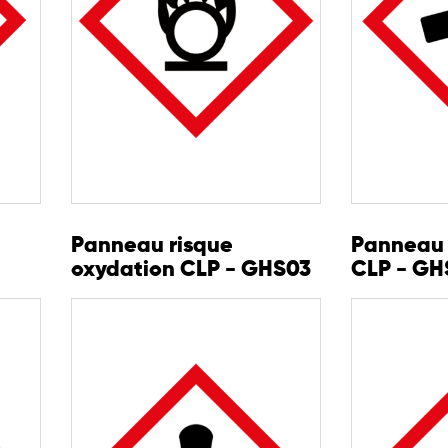
Panneau risque
Panneau
oxydation CLP - GHS03
CLP - GH