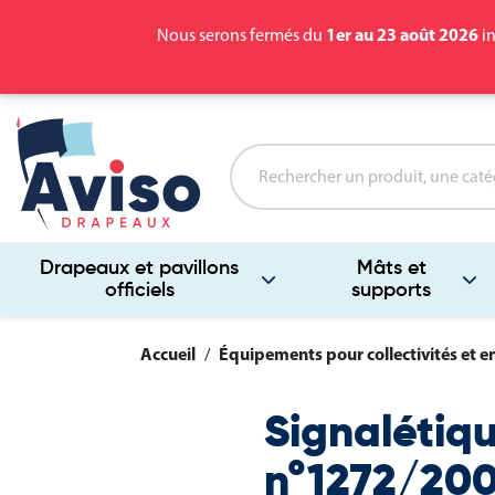
1er au 23 août 2026
Nous serons fermés du
in
Drapeaux et pavillons
Mâts et
officiels
supports
Accueil
Équipements pour collectivités et e
Signalétiqu
n°1272/200