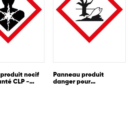
produit nocif
Panneau produit
anté CLP -
danger pour
l'environnement CLP -
GHS09