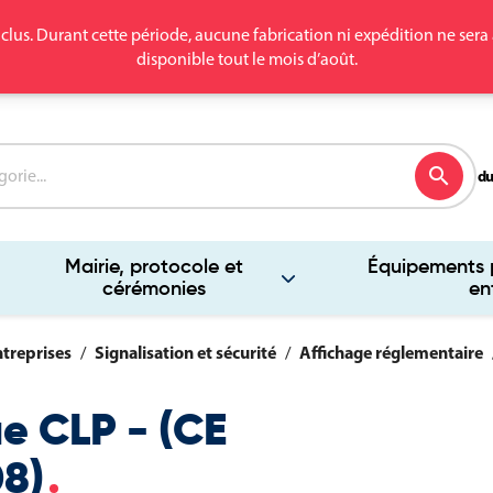
clus. Durant cette période, aucune fabrication ni expédition ne se
disponible tout le mois d’août.
search
du
Mairie, protocole et
Équipements p
cérémonies
en
ntreprises
Signalisation et sécurité
Affichage réglementaire
e CLP - (CE
8)