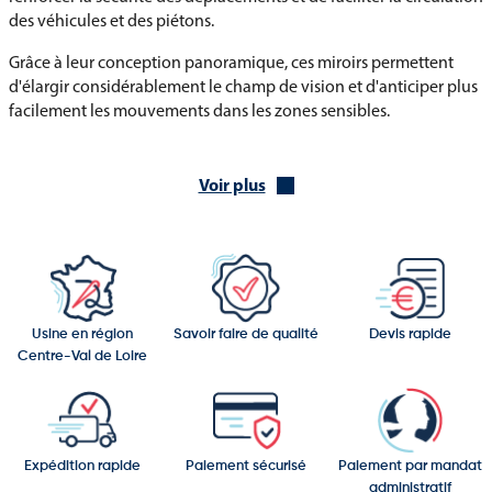
des véhicules et des piétons.
Grâce à leur conception panoramique, ces miroirs permettent
d'élargir considérablement le champ de vision et d'anticiper plus
facilement les mouvements dans les zones sensibles.
Une gamme dédiée à la vision panoramique à 180°
Voir plus
Vous trouverez dans cette catégorie :
Miroir multi-usages panoramique vision à 180°
Ce modèle a été développé pour répondre aux besoins de
surveillance et de visibilité dans les espaces extérieurs nécessitant
une vision élargie.
Usine en région
Savoir faire de qualité
Devis rapide
Centre-Val de Loire
Sa conception panoramique permet d'offrir une vue plus large
qu'un miroir classique et facilite l'observation de plusieurs axes
de circulation depuis un même point de contrôle. Cette
caractéristique est particulièrement utile dans les zones où les
Expédition rapide
Paiement sécurisé
Paiement par mandat
véhicules, les piétons ou les engins circulent simultanément.
administratif