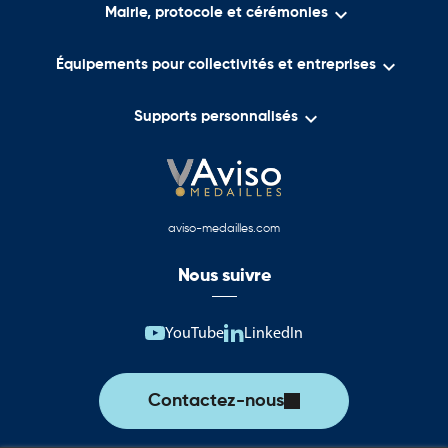

Les accès de bâtiments
Mairie, protocole et cérémonies
Les zones de livraison

Équipements pour collectivités et entreprises
Les sites industriels

Supports personnalisés
Les entrepôts logistiques
Les établissements scolaires
Les administrations
aviso-medailles.com
Les hôpitaux
Nous suivre
Les centres commerciaux
Les copropriétés
YouTube
LinkedIn
Les espaces publics
Les zones techniques
Contactez-nous
Les plateformes logistiques