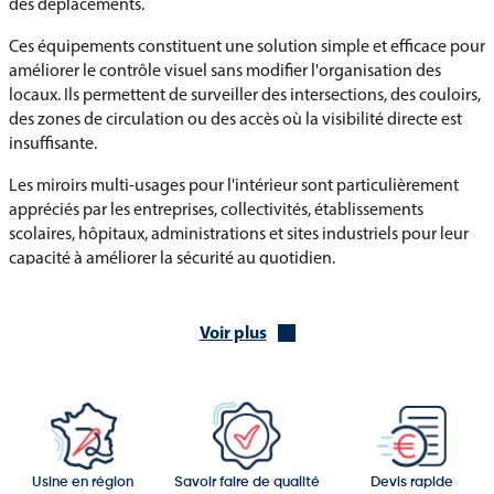
des déplacements.
Ces équipements constituent une solution simple et efficace pour
améliorer le contrôle visuel sans modifier l'organisation des
locaux. Ils permettent de surveiller des intersections, des couloirs,
des zones de circulation ou des accès où la visibilité directe est
insuffisante.
Les miroirs multi-usages pour l'intérieur sont particulièrement
appréciés par les entreprises, collectivités, établissements
scolaires, hôpitaux, administrations et sites industriels pour leur
capacité à améliorer la sécurité au quotidien.
Une gamme complète de miroirs multi-usages pour
Voir plus
l'intérieur
Vous trouverez dans cette catégorie :
Miroir multi-usages pour l'intérieur - Diamètre 300 mm - Garantie
3 ans
Miroir multi-usages pour l'intérieur - Diamètre 400 mm - Garantie
Usine en région
Savoir faire de qualité
Devis rapide