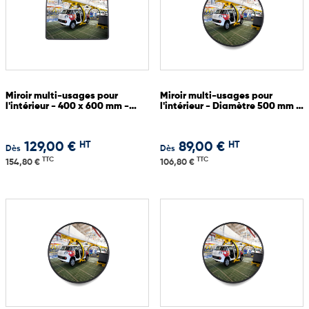
Miroir multi-usages pour
Miroir multi-usages pour
l'intérieur - 400 x 600 mm -
l'intérieur - Diamètre 500 mm -
Garantie 3 ans
Garantie 3 ans
HT
HT
129,00 €
89,00 €
Dès
Dès
TTC
TTC
154,80 €
106,80 €