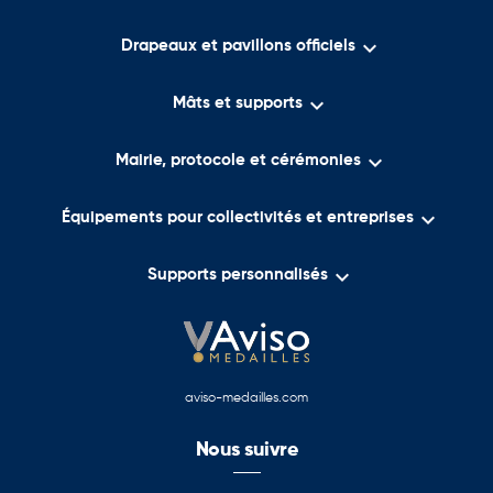
d'obtenir un champ de vision correspondant aux contraintes du

Drapeaux et pavillons officiels
site.

Des équipements adaptés à de nombreux
Mâts et supports
environnements professionnels
Les miroirs 90° intérieur peuvent être installés dans de nombreux

Mairie, protocole et cérémonies
bâtiments afin de sécuriser les déplacements et améliorer la
visibilité :

Équipements pour collectivités et entreprises
Entrepôts logistiques

Supports personnalisés
Ateliers de production
Zones de stockage
Réserves
aviso-medailles.com
Centres de distribution
Nous suivre
Établissements scolaires