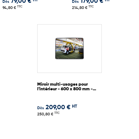
HT
HT
79,00 €
179,00 €
Dès
Dès
TTC
TTC
94,80 €
214,80 €
Miroir multi-usages pour
l'intérieur - 600 x 800 mm -
Garantie 3 ans
HT
209,00 €
Dès
TTC
250,80 €