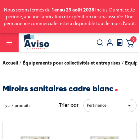
1er au 23 août 2026
Nous serons fermés du
inclus. Durant cette
période, aucune fabrication ni expédition ne sera assurée. Une
permanence commerciale restera disponible tout le mois d’août.
0

close
search
Accueil
Équipements pour collectivités et entreprises
Equip
Miroirs sanitaires cadre blanc

Pertinence
Il y a 3 produits.
Trier par