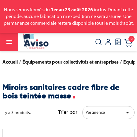
1er au 23 août 2026
Nous serons fermés du
inclus. Durant cette
période, aucune fabrication ni expédition ne sera assurée. Une
permanence commerciale restera disponible tout le mois d’août.
0

close
search
Accueil
Équipements pour collectivités et entreprises
Equip
Miroirs sanitaires cadre fibre de
bois teintée masse

Pertinence
Il y a 3 produits.
Trier par